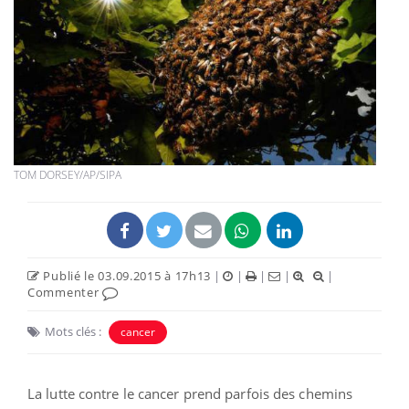
TOM DORSEY/AP/SIPA
Publié le 03.09.2015 à 17h13
|
|
|
|
|
Commenter
Mots clés :
cancer
La lutte contre le cancer prend parfois des chemins