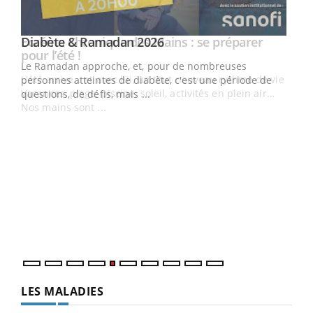
Youtube
Diabète & Ramadan 2026
Youtube
Le Ramadan approche, et, pour de nombreuses
vie !
personnes atteintes de diabète, c'est une période de
…
questions, de défis, mais ...
Un 
You
à l
Un é
mati
numé
LES MALADIES