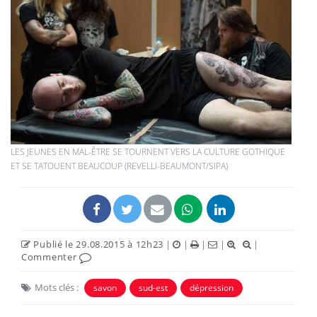
LES JEUNES EN MAL-ÊTRE SE TOURNENT VERS LA CULTURE GOTHIQUE
ET SE TATOUENT BEAUCOUP (REVELLI-BEAUMONT/SIPA)
Publié le 29.08.2015 à 12h23
|
|
|
|
|
Commenter
Mots clés :
savon
sud-est
dépression