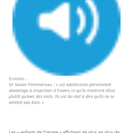
Ecoutez...
Dr Xavier Pommereau
: «
Les adolescents parviennent
davantage à s’exprimer à travers ce qu’ils montrent d’eux
plutôt qu’avec des mots. Ils ont du mal à dire qu’ils ne se
sentent pas bien.
»
Les « enfants de l’image » affichent de plus en plus de