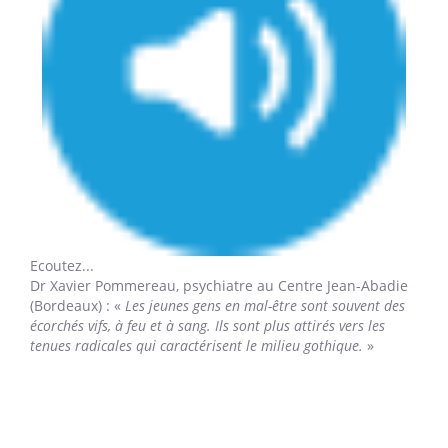
Ecoutez...
Dr Xavier Pommereau
, psychiatre au Centre Jean-Abadie
(Bordeaux) : «
Les jeunes gens en mal-être sont souvent des
écorchés vifs, à feu et à sang. Ils sont plus attirés vers les
tenues radicales qui caractérisent le milieu gothique.
»