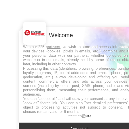
Welcome
With our 225
partners
, we wish to store and access informati
your devices (cookies, pixels in emails, etc.), combine and 
your personal data with our partners, whether collected on 
website or in our emails, already held by some of us, or obt
later, including in other contexts.
Processing this data (identifiers, browsing, preferences, purch
loyalty programs, IP, postal addresses and emails, phone, pr
geolocation, etc.) allows developing and offering you servi
content, commercial offers and ads across your devices
screens (including by email, post, SMS, phone, audio, and vi
personalising them, measuring their performance, and analy
audiences.
You can "accept all" and withdraw your consent at any time vi
"cookies" footer link
. You can also "set detailed preferences
object to processing activities not subject to consent. T
choices remain valid for 6 months.
powered by
Accept all