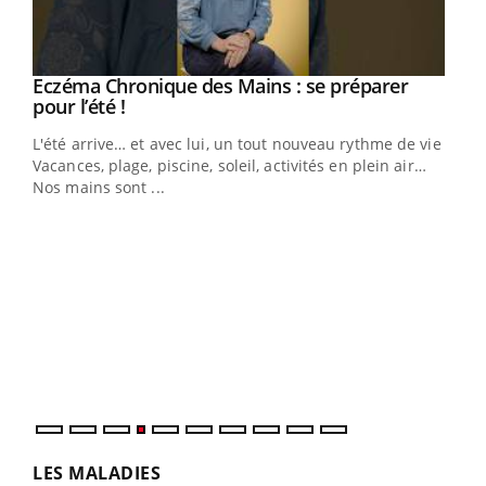
Eczéma Chronique des Mains : se préparer
Youtube
Youtube
pour l’été !
L'été arrive… et avec lui, un tout nouveau rythme de vie !
Vacances, plage, piscine, soleil, activités en plein air…
Nos mains sont ...
Dia
You
Le 
pers
ques
LES MALADIES