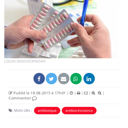
LOSON DENIS/ISOPIX/SIPA
Publié le 18.08.2015 à 17h01
|
|
|
|
|
Commenter
Mots clés :
antibiotique
antibiorésistance