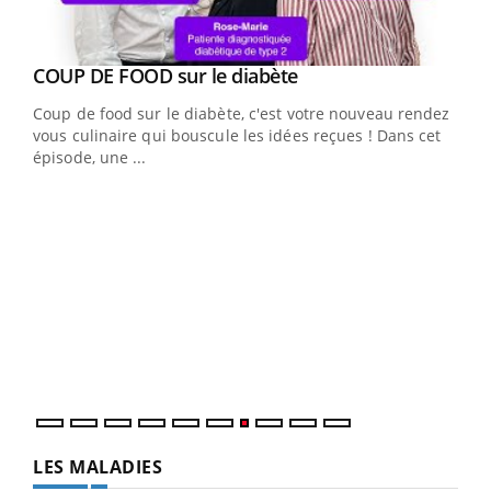
Youtube
COUP DE FOOD sur le diabète
Youtube
Coup de food sur le diabète, c'est votre nouveau rendez-
vous culinaire qui bouscule les idées reçues ! Dans cet
épisode, une ...
Yout
Quand l’entreprise mise sur le bien être global
Ecz
Youtube
You
(3/3
"Les rendez-vous de la santé et de la qualité de vie au
Dans
travail" de Pourquoi Docteur reçoivent Régis Blugeon,
vous
DRH et directeur ...
quot
LES MALADIES