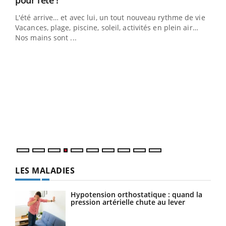
pour l’été !
L'été arrive… et avec lui, un tout nouveau rythme de vie !
Vacances, plage, piscine, soleil, activités en plein air…
Nos mains sont ...
Youtube
Diabète & Ramadan 2026
Un 
Youtube
You
à l
Le Ramadan approche, et, pour de nombreuses
Un é
personnes atteintes de diabète, c'est une période de
mati
questions, de défis, mais ...
numé
LES MALADIES
Hypotension orthostatique : quand la
pression artérielle chute au lever