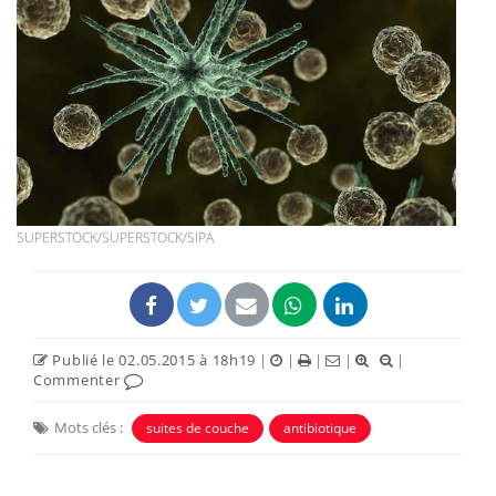
SUPERSTOCK/SUPERSTOCK/SIPA
Publié le 02.05.2015 à 18h19
|
|
|
|
|
Commenter
Mots clés :
suites de couche
antibiotique