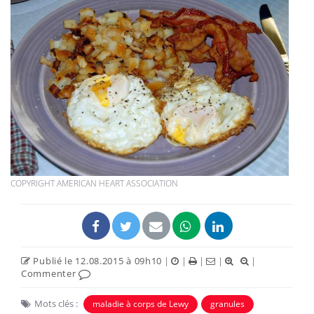
COPYRIGHT AMERICAN HEART ASSOCIATION
Publié le 12.08.2015 à 09h10
|
|
|
|
|
Commenter
Mots clés :
maladie à corps de Lewy
granules