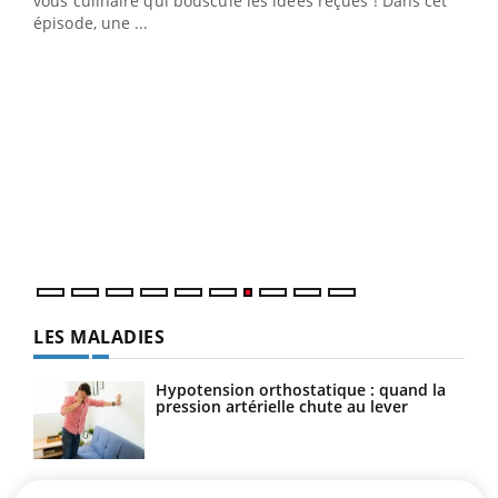
vous culinaire qui bouscule les idées reçues ! Dans cet
u
épisode, une ...
Qua
You
"Les
trav
DRH 
LES MALADIES
Hypotension orthostatique : quand la
pression artérielle chute au lever
Drépanocytose : une déformation des