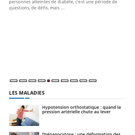
vie !
personnes atteintes de diabète, c'est une période de
…
questions, de défis, mais ...
Un 
You
à l
Un é
mati
numé
LES MALADIES
Hypotension orthostatique : quand la
pression artérielle chute au lever
Drépanocytose : une déformation des