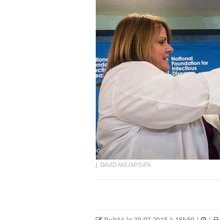
Fortes chaleurs :
pourquoi le risque de
noyade grimpe-t-il ?
Le Viagra pourrait-il
freiner la propagation du
cancer ?
Pourquoi manger moins
de protéines pourrait
finalement être bénéfique
J. DAVID AKE/AP/SIPA
Publié le 29.07.2015 à 18h59
|
|