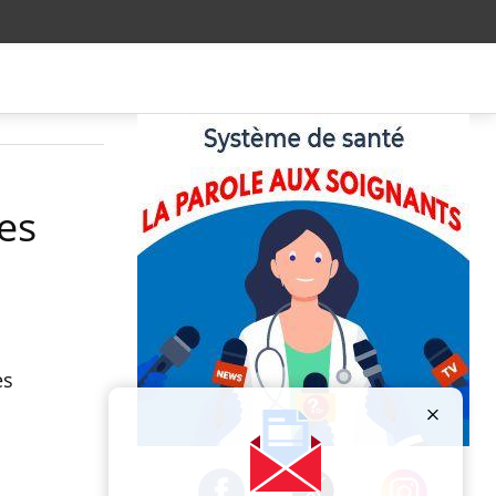
les
ès
Publicité