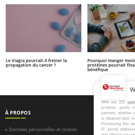
Le Viagra pourrait-il freiner la
Pourquoi manger moin
propagation du cancer ?
protéines pourrait fin
bénéfique
W
With our 225
par
(cookies, pixels 
À PROPOS
NEWSLETT
partners, whether c
or obtained later, i
Processing this da
Recevez toute
Données personnelles et cookies
IP, postal address
infos santé
and offering you s