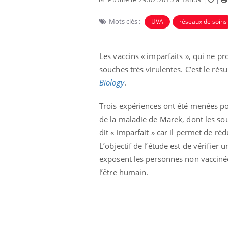
Mots clés :
UVA
réseaux de soins
Les vaccins « imparfaits », qui ne p
souches très virulentes. C’est le rés
Biology
.
Eczéma Chronique des Mains :
Car
Youtube
You
Youtube
expliquer ma maladie
pré
Trois expériences ont été menées pou
de la maladie de Marek, dont les so
Il y a des sujets qui sont faciles à aborder...
Fati
dit « imparfait » car il permet de r
d'autres non ! D'un côté, poser des
mêm
questions sur la maladie d'un proche c'est
care
L’objectif de l’étude est de vérifier 
montrer ...
...
exposent les personnes non vaccinée
l’être humain.