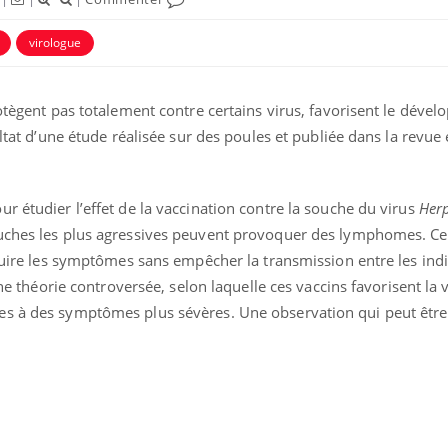
virologue
rotègent pas totalement contre certains virus, favorisent le déve
ultat d’une étude réalisée sur des poules et publiée dans la revue
ence en fer : comprendre pour
Insuline & Charge ment
tube
Youtube
Youtube
Yout
venir
osait en parler??
r étudier l’effet de la vaccination contre la souche du virus
Her
uches les plus agressives peuvent provoquer des lymphomes. Ce 
gue, irritabilité, brouillard mental ou
En 2026, l'insuline dans l
éduire les symptômes sans empêcher la transmission entre les ind
e alopécie… Les symptômes de la
reste entourée d'idées re
nce en fer sont multiples ce qui la rend
patients comme parfois ch
une théorie controversée, selon laquelle ces vaccins favorisent la 
s à des symptômes plus sévères. Une observation qui peut être 