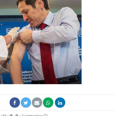
Grossesse et chaleur : ce
Mordue 
que dit la science
barracud
secouru
réflexe 
Le smartphone nuit-il à
Légionel
l'apprentissage de la
quelle e
lecture ?
contami
Mordue par une tique en
Allergie
vacances, elle reste dans
une nou
le coma pendant 42 jours
les réac
|
|
|
Commenter