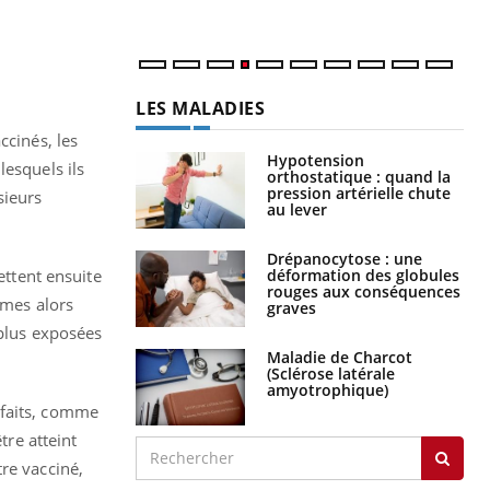
LES MALADIES
ccinés, les
Hypotension
lesquels ils
orthostatique : quand la
pression artérielle chute
sieurs
au lever
Drépanocytose : une
déformation des globules
ettent ensuite
rouges aux conséquences
omes alors
graves
 plus exposées
Maladie de Charcot
(Sclérose latérale
amyotrophique)
rfaits, comme
tre atteint
re vacciné,