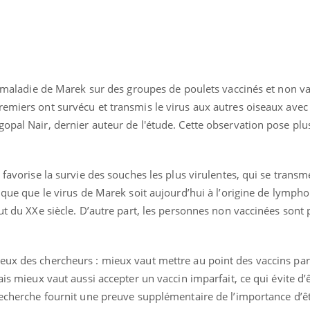
la maladie de Marek sur des groupes de poulets vaccinés et non va
emiers ont survécu et transmis le virus aux autres oiseaux avec 
opal Nair, dernier auteur de l'étude. Cette observation pose plu
 favorise la survie des souches les plus virulentes, qui se transm
lique que le virus de Marek soit aujourd’hui à l’origine de lymph
but du XXe siècle. D’autre part, les personnes non vaccinées sont
eux des chercheurs : mieux vaut mettre au point des vaccins pa
ais mieux vaut aussi accepter un vaccin imparfait, ce qui évite d’ê
recherche fournit une preuve supplémentaire de l’importance d’êt