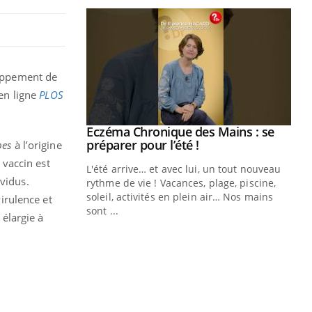
loppement de
 en ligne
PLOS
ale : et si on
Eczéma Chronique des Mains : se
Youtube
ube
Youtube
préparer pour l’été !
pes
à l’origine
vaccin est
e diabète de type 2
L'été arrive… et avec lui, un tout nouveau
ividus.
çues chez les
rythme de vie ! Vacances, plage, piscine,
ez les soignants.
soleil, activités en plein air… Nos mains
virulence et
sont ...
élargie à
Di
You
Le 
nom
dia
défi