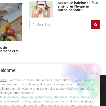
Mauvaise haleine : il faut
améliorer l’hygiène
bucco-dentaire
Grossesse et chaleur : ce que dit la
s de
science
alement être
elcome
tners
, we wish to store and access information on your devices
in emails, etc.), combine and share your personal data with our
ER
ollected on this website or in our emails, already held by some of us,
ncluding in other contexts.
ta (identifiers, browsing, preferences, purchases, loyalty programs,
s les semaines les meilleures
es and emails, phone, precise geolocation, etc.) allows developing
ervices, content, commercial offers and ads across your devices and