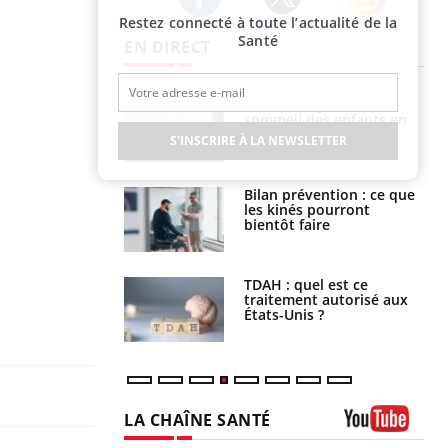
Restez connecté à toute l’actualité de la
Twitter
Facebook
Instagram
Santé
EN DIRECT
par un
Comment gérer le
a, une petite fille
sommeil des enfants en
e grâce à un
vacances ?
S'INSCRIRE À LA NEWSLETTER
essentiel
lose en Suisse :
Bilan prévention : ce que
st l’origine de la
les kinés pourront
nation ?
bientôt faire
s alimentaires :
TDAH : quel est ce
velle arme contre
traitement autorisé aux
tions sévères
États-Unis ?
LA CHAÎNE SANTÉ
Youtube