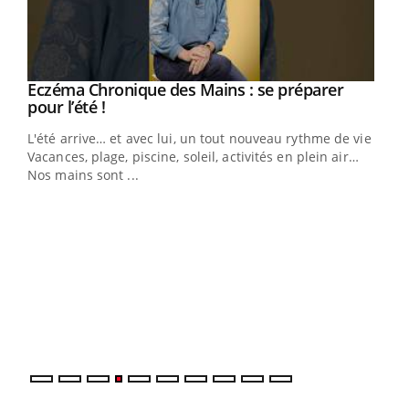
Eczéma Chronique des Mains : se préparer
Youtube
Youtube
pour l’été !
L'été arrive… et avec lui, un tout nouveau rythme de vie !
Vacances, plage, piscine, soleil, activités en plein air…
Nos mains sont ...
Dia
You
Le 
pers
ques