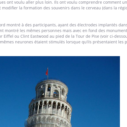
iques ont voulu aller plus loin. Ils ont voulu comprendre comment u
Mon enfant est-il trop
Comment
 modifier la formation des souvenirs dans le cerveau (dans la régi
sensible ou simplement
pendant
très empathique ?
bord montré à des participants, ayant des électrodes implantés dans
eur ont montré les mêmes personnes mais avec en fond des monumen
Eiffel ou Clint Eastwood au pied de la Tour de Pise (voir ci-dessou
mêmes neurones étaient stimulés lorsque qu’ils présentaient les p