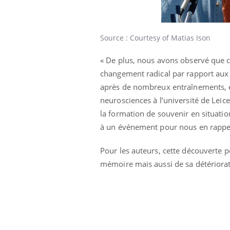
Source : Courtesy of Matias Ison
Eczéma Chronique des Mains :
Car
Youtube
You
Youtube
expliquer ma maladie
pré
« De plus, nous avons observé que c
changement radical par rapport aux
Il y a des sujets qui sont faciles à aborder...
Fati
après de nombreux entraînements, e
d'autres non ! D'un côté, poser des
mêm
questions sur la maladie d'un proche c'est
care
neurosciences à l’université de Leic
montrer ...
...
la formation de souvenir en situatio
à un événement pour nous en rappeler
Pour les auteurs, cette découverte 
mémoire mais aussi de sa détériorat