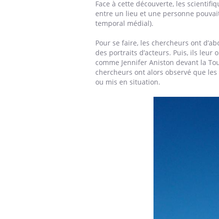
Face à cette découverte, les scientif
Et si les caries pouvaient
entre un lieu et une personne pouvait
bientôt disparaître sans
temporal médial).
plombage ?
Pour se faire, les chercheurs ont d’a
des portraits d’acteurs. Puis, ils l
comme Jennifer Aniston devant la Tour 
chercheurs ont alors observé que les 
ou mis en situation.