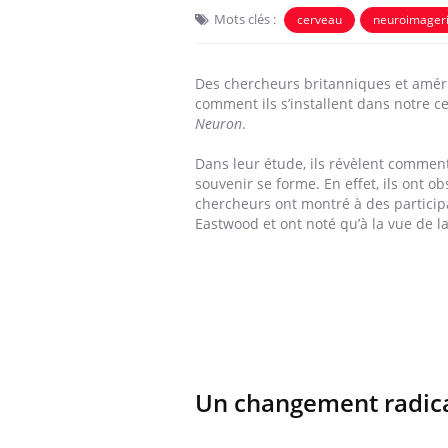
Mots clés :
cerveau
neuroimager
Des chercheurs britanniques et améri
comment ils s’installent dans notre c
Neuron
.
Dans leur étude, ils révèlent commen
souvenir se forme. En effet, ils ont 
chercheurs ont montré à des particip
Eastwood et ont noté qu’à la vue de la
Les crises d’angoisse
peuvent-elles survenir
sans raison apparente ?
Fatigue en vacances :
normal ou signe d’une
Un changement radic
maladie ?