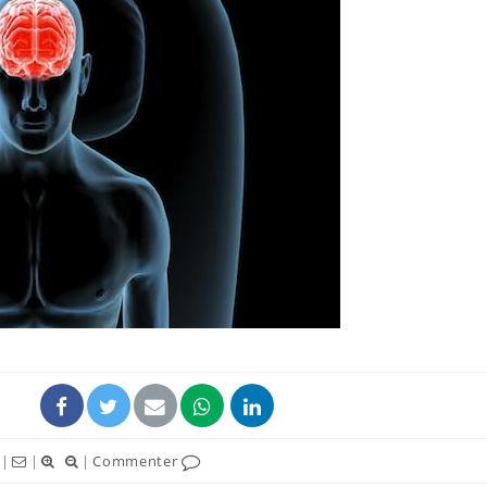
|
|
|
Commenter