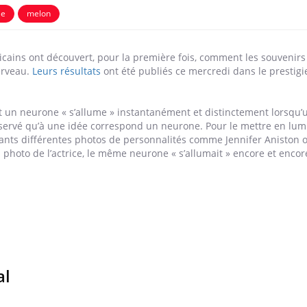
ie
melon
cains ont découvert, pour la première fois, comment les souvenirs
erveau.
Leurs résultats
ont été publiés ce mercredi dans le prestigi
t un neurone « s’allume » instantanément et distinctement lorsqu
observé qu’à une idée correspond un neurone. Pour le mettre en lumi
ants différentes photos de personnalités comme Jennifer Aniston o
 photo de l’actrice, le même neurone « s’allumait » encore et encor
Éclipse solaire du 12 août
Bébés, j
: “Des verres adaptés,
quelle t
c'est indispensable pour
pharmac
la santé des yeux”
vacance
Les troubles du sommeil
Syndrom
modifient votre cerveau !
quels so
al
exercice