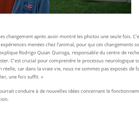
ence en fer : comprendre pour
Insuline & Charge ment
tube
Youtube
Youtube
Yout
venir
osait en parler??
es changement après avoir montré les photos une seule fois. C’e
 expériences menées chez l’animal, pour qui ces changements s
gue, irritabilité, brouillard mental ou
En 2026, l'insuline dans l
xplique Rodrigo Quian Quiroga, responsable du centre de rech
e alopécie… Les symptômes de la
reste entourée d'idées re
nce en fer sont multiples ce qui la rend
patients comme parfois ch
ester. C’est crucial pour comprendre le processus neurologique s
n réelle, car dans la vraie vie, nous ne sommes pas exposés de 
, une fois suffit. »
pourrait conduire à de nouvelles idées concernant le fonctionne
ion.