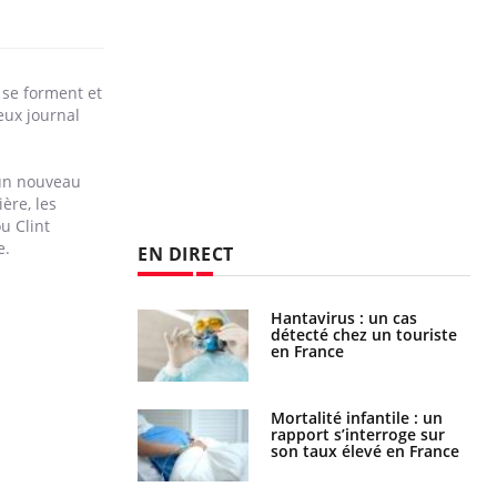
 se forment et
eux journal
’un nouveau
ère, les
u Clint
e.
EN DIRECT
eunes enfants :
Hantavirus : un cas
rousse à
détecté chez un touriste
ie pour les
en France
s ?
e métabolique :
Mortalité infantile : un
nt les meilleurs
rapport s’interroge sur
s physiques ?
son taux élevé en France