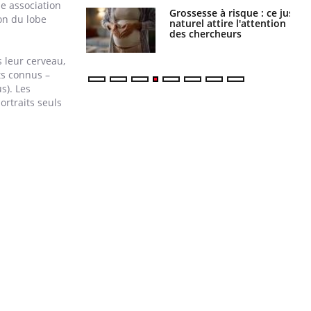
ne association
 éviter une otite
Grossesse à risque : ce jus
on du lobe
 les vacances ?
naturel attire l'attention
des chercheurs
 leur cerveau,
ts connus –
s). Les
ortraits seuls