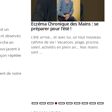
ale : et si on
Eczéma Chronique des Mains : se
Youtube
ube
Youtube
préparer pour l’été !
st un
ont observés
e diabète de type 2
L'été arrive… et avec lui, un tout nouveau
erche en
çues chez les
rythme de vie ! Vacances, plage, piscine,
ez les soignants.
soleil, activités en plein air… Nos mains
ous-jacent à
sont ...
façon répétée
Di
You
Le 
nom
ment de notre
dia
défi