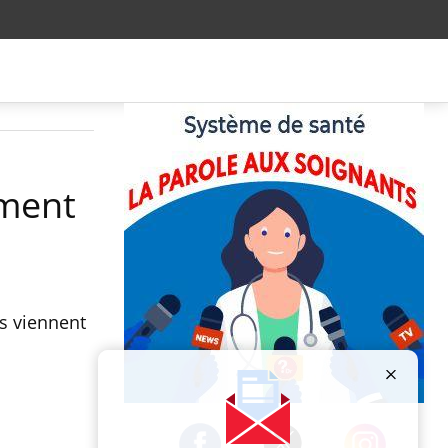
mment
rs viennent
Publicité