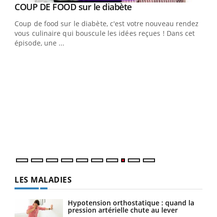
Youtube
Yout
COUP DE FOOD sur le diabète
Quand l’entreprise mise sur le bien être global
Youtube
Youtube
Coup de food sur le diabète, c'est votre nouveau rendez-
"Les rendez-vous de la santé et de la qualité de vie au
vous culinaire qui bouscule les idées reçues ! Dans cet
travail" de Pourquoi Docteur reçoivent Régis Blugeon,
épisode, une ...
DRH et directeur ...
Ecz
You
(3/3
Dans
vous
quot
LES MALADIES
Hypotension orthostatique : quand la
pression artérielle chute au lever