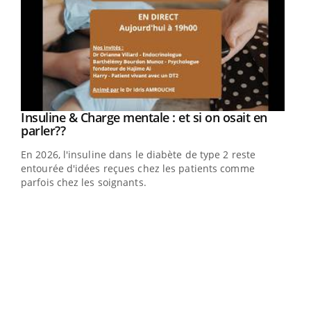
Youtube
Insuline & Charge mentale : et si on osait en
Youtube
Youtube
parler??
En 2026, l'insuline dans le diabète de type 2 reste
entourée d'idées reçues chez les patients comme
parfois chez les soignants.
Ecz
You
pour
L'ét
Vaca
Nos 