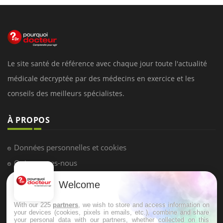
Le site santé de référence avec chaque jour toute l'actualité
médicale decryptée par des médecins en exercice et les
conseils des meilleurs spécialistes.
À PROPOS
Données personnelles et cookies
Qui sommes-nous
Conditions d'utilisation
Welcome
Plan du site
With our 225
partners
, we wish to store and access information on
Mentions Légales
your devices (cookies, pixels in emails, etc.), combine and share
your personal data with our partners, whether collected on this