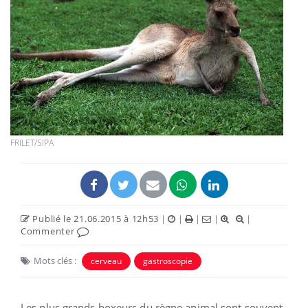
FRILET/SIPA
Publié le 21.06.2015 à 12h53
|
|
|
|
|
Commenter
Mots clés :
cerveau
gastroscopie
Les plus grands boxeurs du règne animal sont souvent