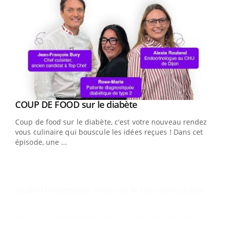
Youtube
Yout
COUP DE FOOD sur le diabète
Quand l’entreprise mise sur le bien être global
Youtube
Youtube
Coup de food sur le diabète, c'est votre nouveau rendez-
"Les rendez-vous de la santé et de la qualité de vie au
vous culinaire qui bouscule les idées reçues ! Dans cet
travail" de Pourquoi Docteur reçoivent Régis Blugeon,
épisode, une ...
DRH et directeur ...
Ecz
You
(3/3
Dans