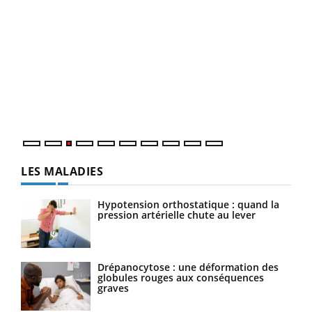
Ecz
You
pour
L'ét
Vaca
Nos 
LES MALADIES
Hypotension orthostatique : quand la
pression artérielle chute au lever
Drépanocytose : une déformation des
globules rouges aux conséquences
graves