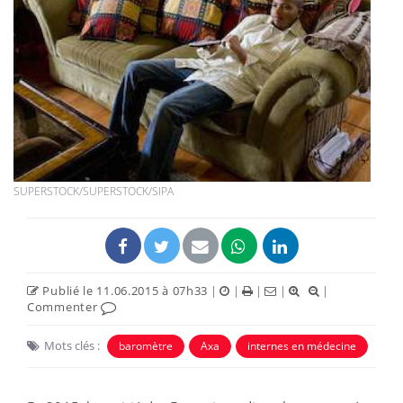
SUPERSTOCK/SUPERSTOCK/SIPA
Publié le 11.06.2015 à 07h33
|
|
|
|
|
Commenter
Mots clés :
baromètre
Axa
internes en médecine