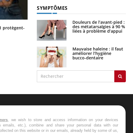
SYMPTÔMES
Douleurs de l’avant-pied :
des métatarsalgies à 90 %
Cytomégalovirus : ce qui change
1 protègent-
liées à problème d’appui
dans la prise en charge des femmes
enceintes
Mauvaise haleine : il faut
améliorer l’hygiène
bucco-dentaire
ER
tners
, we wish to store and access information on your devices
in emails, etc.), combine and share your personal data with our
s les semaines les meilleures
ollected on this website or in our emails, already held by some of us,