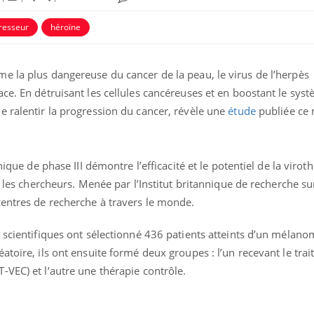
resseur
héroïne
e la plus dangereuse du cancer de la peau, le virus de l’herpès
ce. En détruisant les cellules cancéreuses et en boostant le sys
e ralentir la progression du cancer, révèle une
étude
publiée ce 
nique de phase III démontre l’efficacité et le potentiel de la virot
n les chercheurs. Menée par l’Institut britannique de recherche su
centres de recherche à travers le monde.
 scientifiques ont sélectionné 436 patients atteints d’un mélano
atoire, ils ont ensuite formé deux groupes : l’un recevant le tra
-VEC) et l’autre une thérapie contrôle.