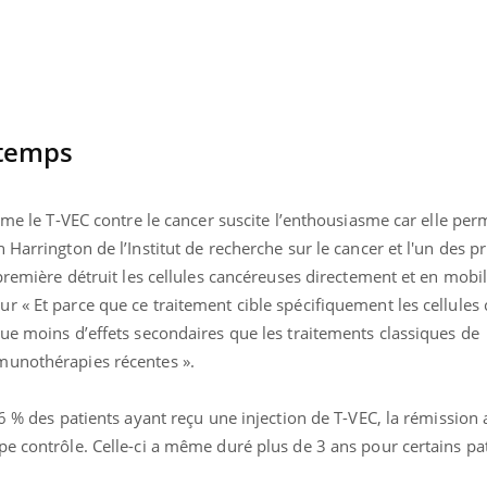
 temps
omme le T-VEC contre le cancer suscite l’enthousiasme car elle per
 Harrington de l’Institut de recherche sur le cancer et l'un des p
première détruit les cellules cancéreuses directement et en mobil
r « Et parce que ce traitement cible spécifiquement les cellules
ue moins d’effets secondaires que les traitements classiques de
munothérapies récentes ».
« jumeau numérique » pour
COUP DE FOOD sur le
tube
Youtube
iliter l’accès à la médecine
16 % des patients ayant reçu une injection de T-VEC, la rémission 
Youtube
Coup de food sur le diabèt
ventive
e contrôle. Celle-ci a même duré plus de 3 ans pour certains pat
nouveau rendez-vous culi
établissement lié à un groupe
bouscule les idées reçues