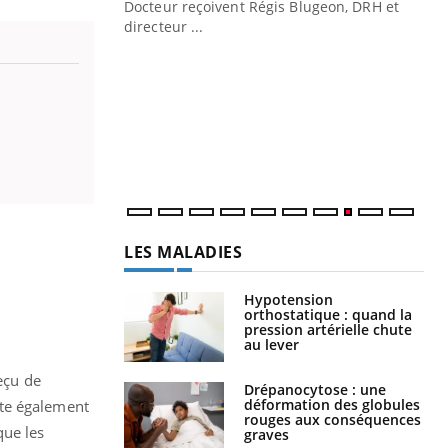
Docteur reçoivent Régis Blugeon, DRH et
directeur ...
Ec
You
quo
Dan
der
com
et é
LES MALADIES
Hypotension
orthostatique : quand la
pression artérielle chute
au lever
reçu de
Drépanocytose : une
déformation des globules
rte également
rouges aux conséquences
que les
graves