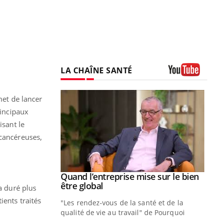
LA CHAÎNE SANTÉ
Youtube
met de lancer
rincipaux
isant le
 cancéreuses,
Youtube
 diabète
Quand l’entreprise mise sur le bien
Youtube
Youtube
être global
a duré plus
e, c'est votre
ients traités
"Les rendez-vous de la santé et de la
naire qui
qualité de vie au travail" de Pourquoi
 ! Dans cet