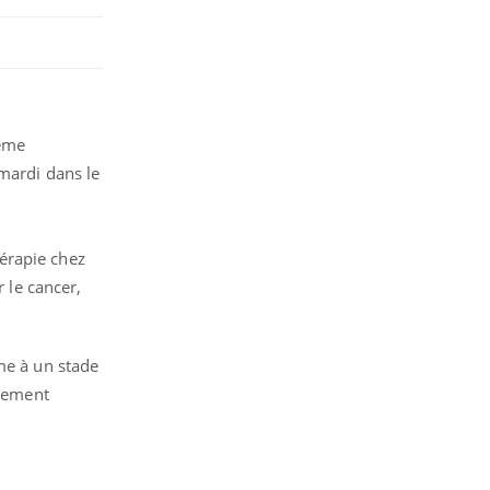
tème
mardi dans le
hérapie chez
r le cancer,
me à un stade
itement