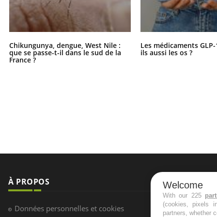
Chikungunya, dengue, West Nile :
Les médicaments GLP-
que se passe-t-il dans le sud de la
ils aussi les os ?
France ?
À PROPOS
NEWSLETT
Welcome
With our 225
par
(cookies, pixels 
Recevez toute
Données personnelles et cookies
partners, whether c
infos santé