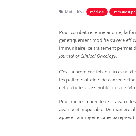
Mots clés :
méduse
immunosupp
Pour combattre le mélanome, la form
génétiquement modifié s’avère effica
immunitaire, ce traitement permet d
Journal of Clinical Oncology
.
C’est la première fois qu’un essai cli
les patients atteints de cancer, selo
cette étude a rassemblé plus de 64 
Pour mener à bien leurs travaux, les
avancé et inopérable. De manière alé
appelé Talimogene Laherparepvec ( T