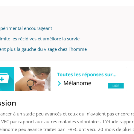
ualiste innove en matière de bilan de
épisode, une ...
é : l'utilisation d'un « jumeau
érique » permet ...
expérimental encourageant
ite les récidives et améliore la survie
nt plus la gauche du visage chez l’homme
ssion
e cancer à un stade peu avancés et ceux qui n’avaient pas encore 
-VEC par rapport aux autres malades volontaires. L’étude rappo
mélanome peu avancé traités par T-VEC ont vécu 20 mois de plus 