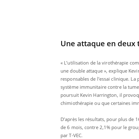
Une attaque en deux
« L’utilisation de la virothérapie c
une double attaque », explique Kevin
responsables de l'essai clinique. La 
système immunitaire contre la tumeu
poursuit Kevin Harrington, il provoq
chimiothérapie ou que certaines im
Youtube
 Mains : se
Diabète & Ramadan 2026
Un 
Youtube
You
outube
fac
D’après les résultats, pour plus de 
Le Ramadan approche, et, pour de
pré
de 6 mois, contre 2,1% pour le group
un tout nouveau
nombreuses personnes atteintes de
Un 
lage, piscine,
par T-VEC.
diabète, c'est une période de questions, de