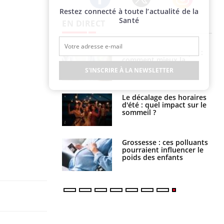
Restez connecté à toute l’actualité de la
Twitter
Facebook
Instagram
Santé
EN DIRECT
uel est ce
Insuffisance cardiaque :
ent autorisé aux
comment mieux la
is ?
prévenir
S'INSCRIRE À LA NEWSLETTER
: le mystère de la
Le décalage des horaires
ine de Proust"
d'été : quel impact sur le
pliqué
sommeil ?
nce au gluten : les
Grossesse : ces polluants
es
pourraient influencer le
ndations de la
poids des enfants