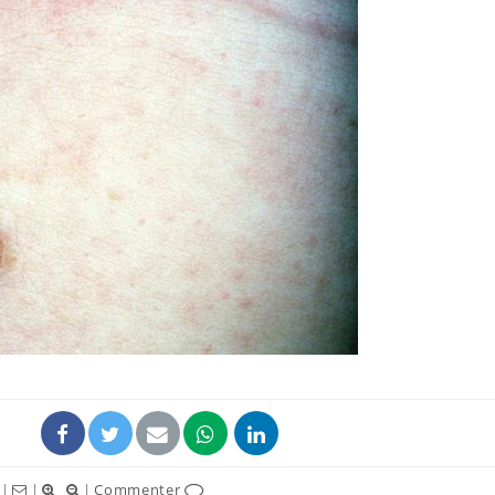
Allergies alimentaires :
TDAH : q
une nouvelle arme contre
traitem
les réactions sévères
États-Un
Comment gérer le
Cerveau 
sommeil des enfants en
"madele
vacances ?
enfin ex
Bilan prévention : ce que
Intoléra
les kinés pourront
nouvell
bientôt faire
recomma
HAS
|
|
|
Commenter