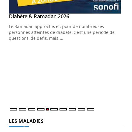
Youtube
Diabète & Ramadan 2026
Un « jumeau numérique » pour faciliter l’accès
Youtube
Youtube
Youtube
à la médecine préventive
Le Ramadan approche, et, pour de nombreuses
Un établissement lié à un groupe mutualiste innove en
personnes atteintes de diabète, c'est une période de
matière de bilan de santé : l'utilisation d'un « jumeau
questions, de défis, mais ...
numérique » permet ...
COU
You
Coup
vous
épis
LES MALADIES