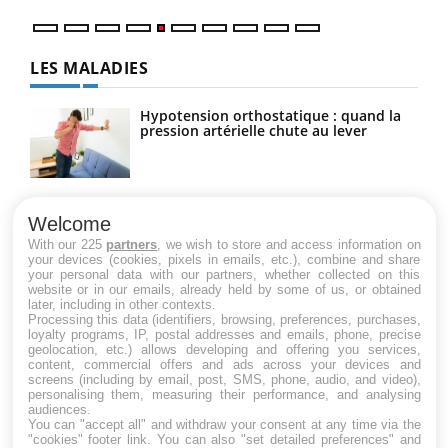
LES MALADIES
Hypotension orthostatique : quand la
pression artérielle chute au lever
Drépanocytose : une déformation des
globules rouges aux conséquences
Welcome
graves
With our 225
partners
, we wish to store and access information on
your devices (cookies, pixels in emails, etc.), combine and share
your personal data with our partners, whether collected on this
website or in our emails, already held by some of us, or obtained
Maladie de Charcot (Sclérose latérale
later, including in other contexts.
amyotrophique)
Processing this data (identifiers, browsing, preferences, purchases,
loyalty programs, IP, postal addresses and emails, phone, precise
geolocation, etc.) allows developing and offering you services,
content, commercial offers and ads across your devices and
screens (including by email, post, SMS, phone, audio, and video),
personalising them, measuring their performance, and analysing
audiences.
You can "accept all" and withdraw your consent at any time via the
"cookies" footer link
. You can also "set detailed preferences" and