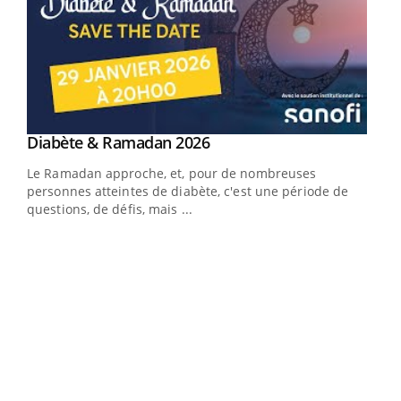
Youtube
Diabète & Ramadan 2026
Youtube
Le Ramadan approche, et, pour de nombreuses
vie !
personnes atteintes de diabète, c'est une période de
…
questions, de défis, mais ...
Un 
You
à l
Un é
mati
numé