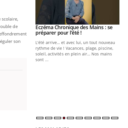
 scolaire,
rouble de
ale : et si on
Eczéma Chronique des Mains : se
Youtube
ube
Youtube
préparer pour l’été !
 effondrement
réguler son
e diabète de type 2
L'été arrive… et avec lui, un tout nouveau
çues chez les
rythme de vie ! Vacances, plage, piscine,
ez les soignants.
soleil, activités en plein air… Nos mains
sont ...
Di
You
Le 
nom
dia
défi