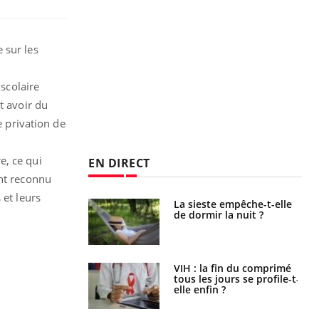
 sur les
 scolaire
t avoir du
e privation de
e, ce qui
EN DIRECT
ont reconnu
 et leurs
unya, dengue,
La sieste empêche-t-elle
e : que se passe-
de dormir la nuit ?
s le sud de la
icaments GLP-1
VIH : la fin du comprimé
t-ils aussi les os
tous les jours se profile-t-
elle enfin ?