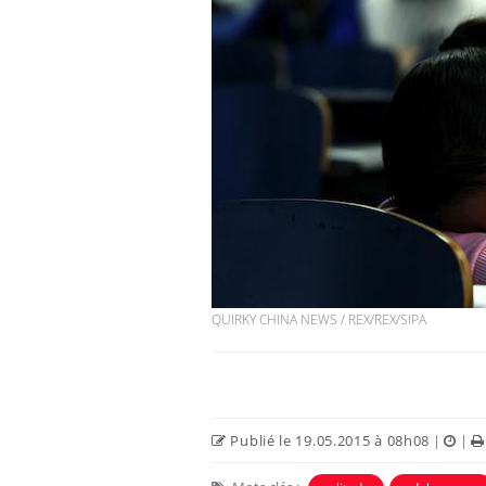
QUIRKY CHINA NEWS / REX/REX/SIPA
Publié le 19.05.2015 à 08h08
|
|