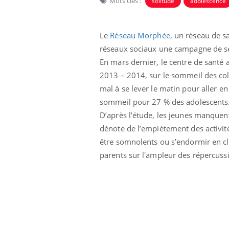
Mots clés :
solitude
adolescence
Le
Réseau Morphée
, un réseau de s
réseaux sociaux une campagne de sen
En mars dernier, le centre de santé a
2013 – 2014, sur le sommeil des coll
mal à se lever le matin pour aller en
sommeil pour 27 % des adolescents
D’après l’étude, les jeunes manquen
dénote de l’empiétement des activité
être somnolents ou s’endormir en cla
Hantavirus : un cas
détecté chez un touriste
parents sur l'ampleur des répercus
en France
Mortalité infantile : un
rapport s’interroge sur
son taux élevé en France