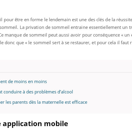
pour être en forme le lendemain est une des clés de la réussite
 sommeil. La privation de sommeil entraine essentiellement un t
ence en fer : comprendre pour
Insuline & Charge ment
tube
Youtube
Youtube
Yout
venir
osait en parler??
». Ce manque de sommeil peut aussi avoir pour conséquence « un
lle donc que « le sommeil sert à se restaurer, et pour cela il faut 
gue, irritabilité, brouillard mental ou
En 2026, l'insuline dans l
e alopécie… Les symptômes de la
reste entourée d'idées re
nce en fer sont multiples ce qui la rend
patients comme parfois ch
ment de moins en moins
t conduire à des problèmes d’alcool
er les parents dès la maternelle est efficace
e application mobile