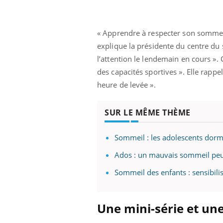
« Apprendre à respecter son sommeil 
explique la présidente du centre du
Eczéma Chronique des Mains :
Car
Youtube
You
Youtube
expliquer ma maladie
pré
l’attention le lendemain en cours 
des capacités sportives ». Elle rappe
Il y a des sujets qui sont faciles à aborder...
Fati
d'autres non ! D'un côté, poser des
mêm
heure de levée ».
questions sur la maladie d'un proche c'est
care
montrer ...
...
SUR LE MÊME THÈME
Sommeil : les adolescents dor
Ados : un mauvais sommeil peu
Sommeil des enfants : sensibilis
Une mini-série et un