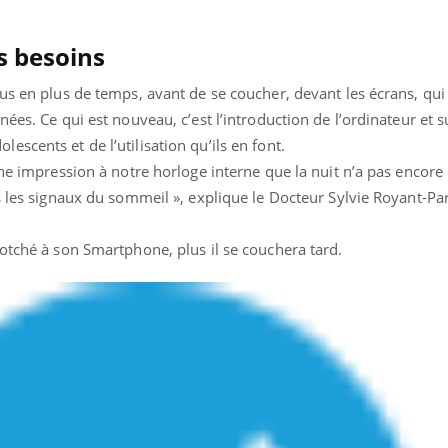
Cancer colorectal : une
Cytomég
stratégie simple aurait
change d
changé la donne au Pays
charge 
s besoins
basque
enceint
us en plus de temps, avant de se coucher, devant les écrans, qui
ées. Ce qui est nouveau, c’est l’introduction de l’ordinateur et 
scents et de l’utilisation qu’ils en font.
 une impression à notre horloge interne que la nuit n’a pas enco
s les signaux du sommeil », explique le Docteur Sylvie Royant-Par
otché à son Smartphone, plus il se couchera tard.