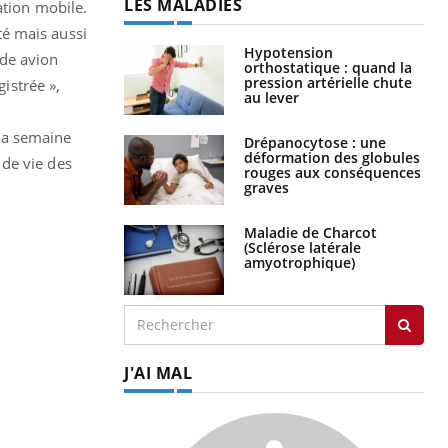
LES MALADIES
ation mobile.
té mais aussi
Hypotension
ode avion
orthostatique : quand la
pression artérielle chute
gistrée »,
au lever
 la semaine
Drépanocytose : une
déformation des globules
 de vie des
rouges aux conséquences
graves
Maladie de Charcot
(Sclérose latérale
amyotrophique)
J'AI MAL