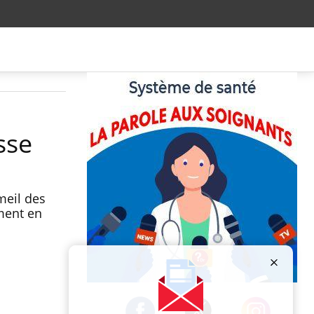
sse
meil des
ment en
Publicité