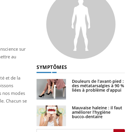
onscience sur
ettre au
SYMPTÔMES
té et de la
Douleurs de l’avant-pied :
oissons
des métatarsalgies à 90 %
liées à problème d’appui
ns nos modes
le. Chacun se
Mauvaise haleine : il faut
améliorer l’hygiène
bucco-dentaire