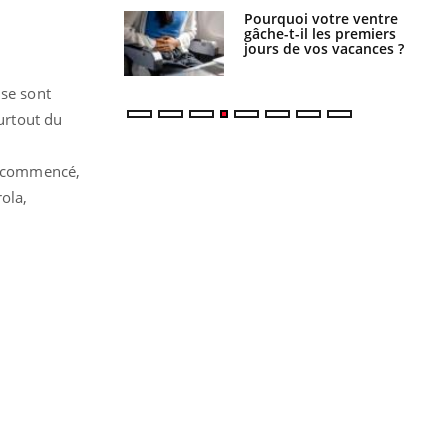
alovirus : ce qui
Pourquoi votre ventre
ans la prise en
gâche-t-il les premiers
des femmes
jours de vos vacances ?
es
 se sont
surtout du
re commencé,
ola,