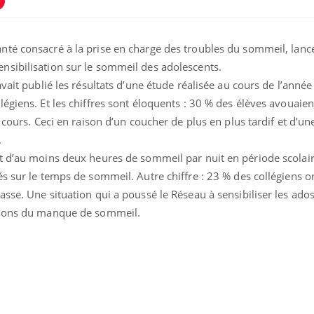
anté consacré à la prise en charge des troubles du sommeil, lance
sibilisation sur le sommeil des adolescents.
vait publié les résultats d’une étude réalisée au cours de l’année
égiens. Et les chiffres sont éloquents : 30 % des élèves avouaien
 cours. Ceci en raison d’un coucher de plus en plus tardif et d’un
.
t d’au moins deux heures de sommeil par nuit en période scolair
s sur le temps de sommeil. Autre chiffre : 23 % des collégiens 
sse. Une situation qui a poussé le Réseau à sensibiliser les ados
Comment oublier les
Chikung
écrans en vacances ?
West Nil
sions du manque de sommeil.
t-il dan
France ?
Toujours connectés :
Les méd
comment le travail
protègen
empiète de plus en plus
?
sur nos soirées