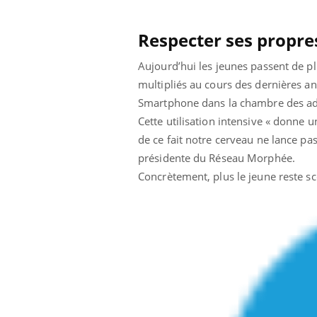
Grossesse à risque : ce jus
naturel attire l'attention
des chercheurs
Respecter ses propre
Aujourd’hui les jeunes passent de pl
multipliés au cours des dernières ann
Smartphone dans la chambre des adole
Cette utilisation intensive « donne
de ce fait notre cerveau ne lance pa
présidente du Réseau Morphée.
Concrètement, plus le jeune reste sc