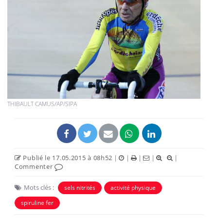
THIBAULT CAMUS/AP/SIPA
Publié le 17.05.2015 à 08h52
|
|
|
|
|
Commenter
Mots clés :
sels nitrités
activité physique
spiruline fer