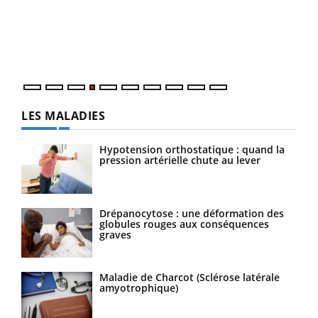
Le 
pers
ques
LES MALADIES
Hypotension orthostatique : quand la
pression artérielle chute au lever
Drépanocytose : une déformation des
globules rouges aux conséquences
graves
Maladie de Charcot (Sclérose latérale
amyotrophique)