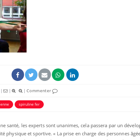
Pourquoi votre ventre
gâche-t-il les premiers
jours de vos vacances ?
Fortes chaleurs :
pourquoi le risque de
noyade grimpe-t-il ?
Le Viagra pourrait-il
|
|
|
Commenter
freiner la propagation du
cancer ?
dienne
spiruline fer
nne santé, les experts sont unanimes, cela passera par un déve
vité physique et sportive. « La prise en charge des personnes âgé