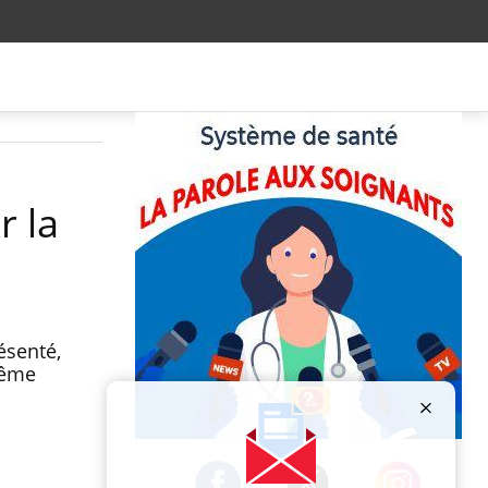
r la
ésenté,
même
Publicité