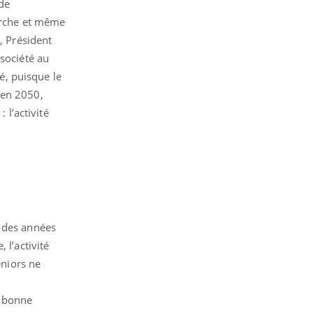
de
marche et même
, Président
 société au
té, puisque le
 en 2050,
 l’activité
r des années
 l’activité
eniors ne
s bonne