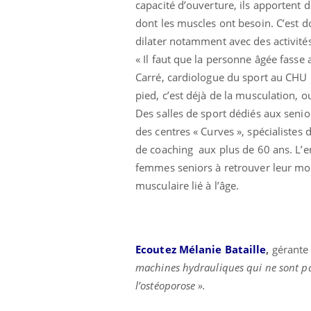
capacité d’ouverture, ils apportent 
dont les muscles ont besoin. C’est d
dilater notamment avec des activit
« Il faut que la personne âgée fasse
Carré, cardiologue du sport au CHU 
pied, c’est déjà de la musculation, o
Des salles de sport dédiés aux seni
des centres « Curves », spécialiste
de coaching aux plus de 60 ans. L’en
femmes seniors à retrouver leur mobi
musculaire lié à l’âge.
Ecoutez Mélanie Bataille
,
gérante 
prendre pour
Insuline & Charge mentale : et si on
Ecz
Youtube
You
Youtube
osait en parler??
pré
machines hydrauliques qui ne sont pa
l’ostéoporose ».
llard mental ou
En 2026, l'insuline dans le diabète de type 2
L'ét
tômes de la
reste entourée d'idées reçues chez les
ryth