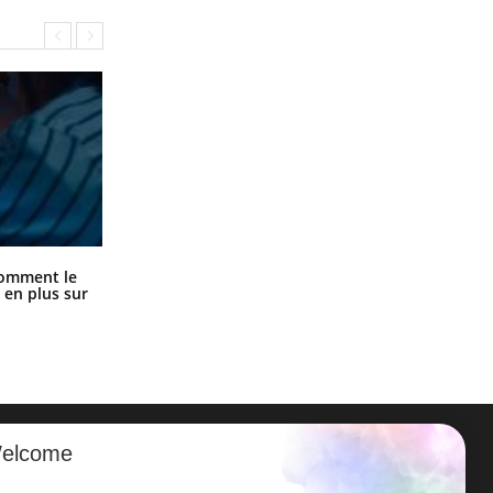
Cancer colorectal : une stratégie
comment le
simple aurait changé la donne au
 en plus sur
Pays basque
elcome
ER