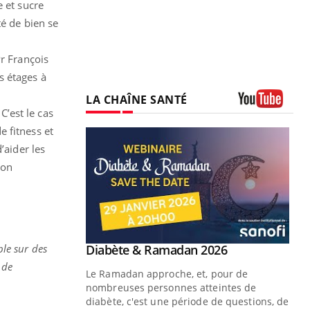
e et sucre
té de bien se
Pr François
s étages à
LA CHAÎNE SANTÉ
’est le cas
Youtube
 fitness et
’aider les
ion
Youtube
ple sur des
Diabète & Ramadan 2026
Youtube
 de
Le Ramadan approche, et, pour de
nombreuses personnes atteintes de
diabète, c'est une période de questions, de