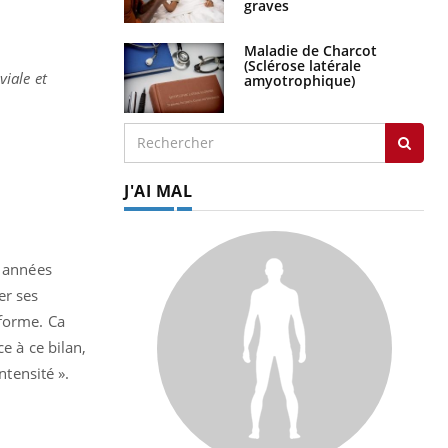
graves
Maladie de Charcot
(Sclérose latérale
iale et
amyotrophique)
J'AI MAL
s années
er ses
 forme. Ca
e à ce bilan,
tensité ».