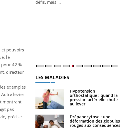
défis, mais ...
Un « jumeau numérique » pour
CO
Youtube
You
faciliter l’accès à la médecine
Youtube
Cou
préventive
nou
Un établissement lié à un groupe
bou
mutualiste innove en matière de bilan de
épi
santé : l'utilisation d'un « jumeau
 et pouvoirs
numérique » permet ...
e, le
e pour 42 %,
nt, directeur
LES MALADIES
 des exemples
Hypotension
Autre levier
orthostatique : quand la
pression artérielle chute
nt montrant
au lever
git pas
vie, précise
Drépanocytose : une
déformation des globules
rouges aux conséquences