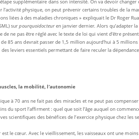
étape supplémentaire dans son intensité. On va devoir changer 
r l’activité physique, on peut prévenir certains troubles de la 
tions liées à des maladies chroniques » expliquait le Dr Roger Rua
(SML) sur
pourquoidocteur
en janvier dernier
.
Alors qu’adapter la
e de ne pas être réglé avec le texte de loi qui vient d’être présen
e 85 ans devrait passer de 1,5 million aujourd'hui à 5 millions
un des leviers essentiels permettant de faire reculer la dépendance :
uscles, la mobilité, l’autonomie
sique à 70 ans ne fait pas des miracles et ne peut pas compense
ns du sport l’affirment : quel que soit l’âge auquel on commence,
uves scientifiques des bénéfices de l’exercice physique chez les s
 est le cœur. Avec le vieillissement, les vaisseaux ont une moin