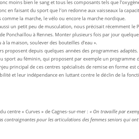
donc moins bien le sang et tous les composants tels que l’oxygèn
onc en faisant du sport que l’on redonne aux vaisseaux la capaci
és comme la marche, le vélo ou encore la marche nordique.
 aussi un petit peu de musculation, nous précisait récemment le 
de Ponchaillou à Rennes. Monter plusieurs fois par jour quelque
u à la maison, soulever des bouteilles d’eau ».
ors proposent depuis quelques années des programmes adaptés. C
s du sport au féminin, qui proposent par exemple un programme de
jeu principal de ces centres spécialisés de remise en forme est d
lité et leur indépendance en luttant contre le déclin de la fonct
du centre « Curves » de Cagnes-sur-mer :
« On travaille par exem
éma Chronique des Mains : se
tube
Youtube
parer pour l’été !
s contraignantes pour les articulations des femmes seniors qui ont
é arrive… et avec lui, un tout nouveau
me de vie ! Vacances, plage, piscine,