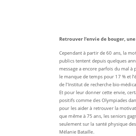
les ce qui la rend
patients comme parfois chez les soignants.
sole
sont
Retrouver l’envie de bouger, une
Cependant à partir de 60 ans, la mo
publics tentent depuis quelques anné
message a encore parfois du mal à pa
le manque de temps pour 17 % et l’ét
de l’Institut de recherche bio-médic
Et pour leur donner cette envie, ce
positifs comme des Olympiades dans
pour les aider à retrouver la motiv
que même à 75 ans, les seniors gagne
seulement sur la santé physique des 
Mélanie Bataille.