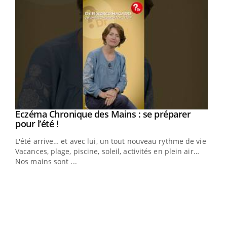
Eczéma Chronique des Mains : se préparer
Youtube
Youtube
pour l’été !
L'été arrive… et avec lui, un tout nouveau rythme de vie !
Vacances, plage, piscine, soleil, activités en plein air…
Nos mains sont ...
Youtube
Diabète & Ramadan 2026
Un 
Youtube
You
à l
Le Ramadan approche, et, pour de nombreuses