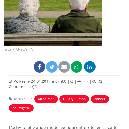
GILE MICHEL/SIPA
Publié le 24.04.2014 à 07h00
|
|
|
|
|
Commenter
Mots clés :
alzheimer
Hillary Clinton
cancer
neurogène
L'activité physique modérée pourrait protéger la santé