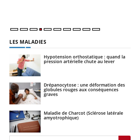
Un é
personnes atteintes de diabète, c'est une période de
mati
questions, de défis, mais ...
numé
LES MALADIES
Hypotension orthostatique : quand la
pression artérielle chute au lever
Drépanocytose : une déformation des
globules rouges aux conséquences
graves
Maladie de Charcot (Sclérose latérale
amyotrophique)