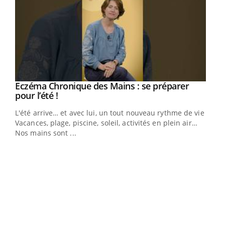
Eczéma Chronique des Mains : se préparer
Youtube
Youtube
pour l’été !
L'été arrive… et avec lui, un tout nouveau rythme de vie !
Vacances, plage, piscine, soleil, activités en plein air…
Nos mains sont ...
Dia
You
Le 
pers
ques