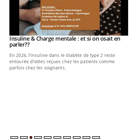
Youtube
Insuline & Charge mentale : et si on osait en
Youtube
Youtube
parler??
En 2026, l'insuline dans le diabète de type 2 reste
entourée d'idées reçues chez les patients comme
parfois chez les soignants.
Ecz
You
pour
L'ét
Vaca
Nos 