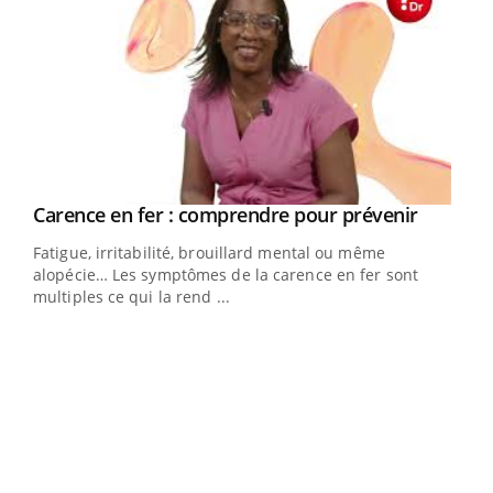
Youtube
a
Carence en fer : comprendre pour prévenir
Youtube
Fatigue, irritabilité, brouillard mental ou même
s non
alopécie… Les symptômes de la carence en fer sont
multiples ce qui la rend ...
Ins
You
par
En 2
ento