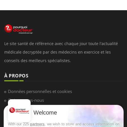
Le site santé de référence avec chaque jour toute l'actualité
médicale decryptée par des médecins en exercice et les
conseils des meilleurs spécialistes.
À PROPOS
Données personnelles et cookies
Qui sommes-nous
Conditions d'utilisation
Welcome
Plan du site
With our 225
partners
, we wish to store and access information on
Mentions Légales