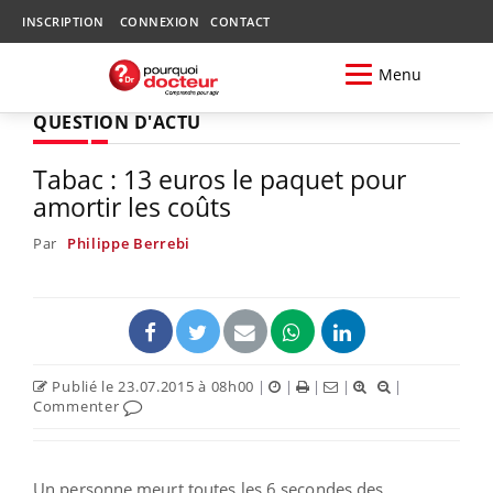
INSCRIPTION
CONNEXION
CONTACT
Menu
QUESTION D'ACTU
Tabac : 13 euros le paquet pour
amortir les coûts
Par
Philippe Berrebi
Publié le 23.07.2015 à 08h00
|
|
|
|
|
Commenter
Un personne meurt toutes les 6 secondes des