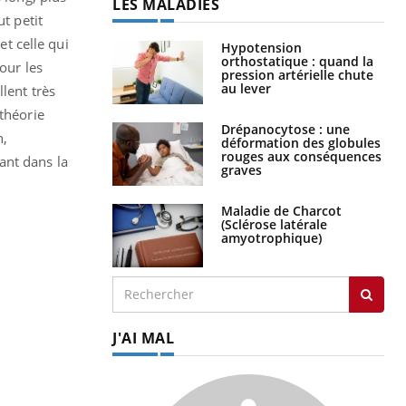
LES MALADIES
t petit
et celle qui
Hypotension
orthostatique : quand la
our les
pression artérielle chute
au lever
lent très
 théorie
Drépanocytose : une
n,
déformation des globules
rouges aux conséquences
ant dans la
graves
Maladie de Charcot
(Sclérose latérale
amyotrophique)
J'AI MAL