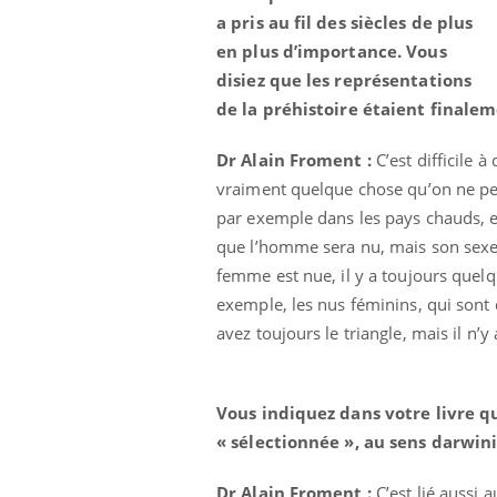
a pris au fil des siècles de plus
en plus d’importance. Vous
disiez que les représentations
prendre pour
Insuline & Charge mentale : et si on
Ecz
Youtube
You
de la préhistoire étaient finale
Youtube
osait en parler??
pré
Dr Alain Froment :
C’est difficile à
llard mental ou
En 2026, l'insuline dans le diabète de type 2
L'ét
tômes de la
reste entourée d'idées reçues chez les
ryth
vraiment quelque chose qu’on ne pe
les ce qui la rend
patients comme parfois chez les soignants.
sole
par exemple dans les pays chauds, en
sont
que l’homme sera nu, mais son sexe s
femme est nue, il y a toujours quelq
exemple, les nus féminins, qui sont
avez toujours le triangle, mais il n’y
Vous indiquez dans votre livre qu
« sélectionnée », au sens darwi
Dr Alain Froment :
C’est lié aussi 