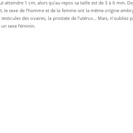
eut atteindre 1 cm, alors qu’au repos sa taille est de 3 à 6 mm. Do
t, le sexe de l’homme et de la femme ont la même origine embry
s testicules des ovaires, la prostate de l’utérus… Mais, n’oubliez 
 un sexe féminin.
Fortes chaleurs :
Grossess
pourquoi le risque de
que dit 
noyade grimpe-t-il ?
Le Viagra pourrait-il
Le smart
freiner la propagation du
l'appren
cancer ?
lecture 