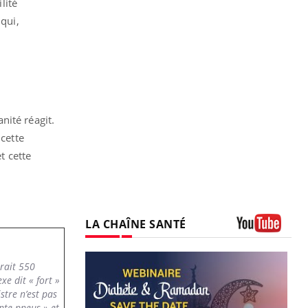
lité
 qui,
nité réagit.
 cette
t cette
LA CHAÎNE SANTÉ
Youtube
urait 550
xe dit « fort »
istre n’est pas
nte-pneus » et