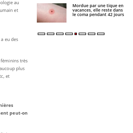
ologie au
par une tique en
Allergies alimentaires :
, elle reste dans
une nouvelle arme contre
humain et
 pendant 42 jours
les réactions sévères
y a eu des
 féminins très
beaucoup plus
c, et
nières
ment peut-on