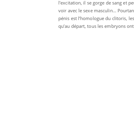
l'excitation, il se gorge de sang et p
voir avec le sexe masculin… Pourtan
pénis est l’homologue du clitoris, le
qu’au départ, tous les embryons ont
unya, dengue,
La sieste empêche-t-elle
e : que se passe-
de dormir la nuit ?
 le sud de la
icaments GLP-1
VIH : la fin du comprimé
-ils aussi les os
tous les jours se profile-t-
elle enfin ?