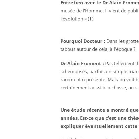
Entretien avec le Dr Alain Frome
lovirus : ce qui
Pourquoi votre ventre
ans la prise en
gâche-t-il les premiers
musée de l’Homme. Il vient de publi
des femmes
jours de vos vacances ?
l’évolution » (1).
s
Pourquoi Docteur :
Dans les grottes
tabous autour de cela, à l’époque ?
Dr Alain Froment :
Pas tellement. L
schématisés, parfois un simple trian
rarement représenté. Mais on voit bie
certainement aussi à la chasse, au s
Une étude récente a montré que 
années. Est-ce que c’est une thè
expliquer éventuellement cette 