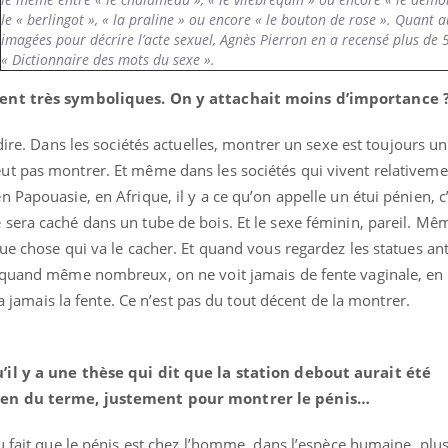
le « berlingot », « la praline » ou encore « le bouton de rose ». Quant 
imagées pour décrire l’acte sexuel, Agnès Pierron en a recensé plus de
« Dictionnaire des mots du sexe ».
éma Chronique des Mains : se
Diabète & Ramadan 
tube
Youtube
ment très symboliques. On y attachait moins d’importance 
Youtube
parer pour l’été !
Le Ramadan approche, et,
 dire. Dans les sociétés actuelles, montrer un sexe est toujours un
é arrive… et avec lui, un tout nouveau
nombreuses personnes at
me de vie ! Vacances, plage, piscine,
ut pas montrer. Et même dans les sociétés qui vivent relativem
diabète, c'est une périod
il, activités en plein air… Nos mains
défis, mais ...
 Papouasie, en Afrique, il y a ce qu’on appelle un étui pénien, c’
 ...
era caché dans un tube de bois. Et le sexe féminin, pareil. Mêm
ue chose qui va le cacher. Et quand vous regardez les statues an
 quand même nombreux, on ne voit jamais de fente vaginale, en 
 a jamais la fente. Ce n’est pas du tout décent de la montrer.
’il y a une thèse qui dit que la station debout aurait été
nien du terme, justement pour montrer le pénis…
au fait que le pénis est chez l’homme, dans l’espèce humaine, plus