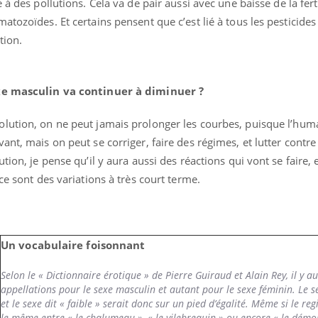
é à des pollutions. Cela va de pair aussi avec une baisse de la ferti
tozoïdes. Et certains pensent que c’est lié à tous les pesticides
tion.
exe masculin va continuer à diminuer ?
lution, on ne peut jamais prolonger les courbes, puisque l’huma
nt, mais on peut se corriger, faire des régimes, et lutter contre
tion, je pense qu’il y aura aussi des réactions qui vont se faire, e
ce sont des variations à très court terme.
Un vocabulaire foisonnant
Selon le « Dictionnaire érotique » de Pierre Guiraud et Alain Rey, il y a
appellations pour le sexe masculin et autant pour le sexe féminin. Le se
et le sexe dit « faible » serait donc sur un pied d’égalité. Même si le reg
le même entre « le chalumeau », « le vilebrequin » ou encore « le démo