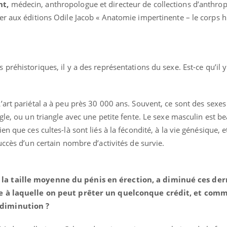
nt,
médecin, anthropologue et directeur de collections d’anthrop
Pourquoi manger moins
Mordue 
de protéines pourrait
vacances
er aux éditions Odile Jacob « Anatomie impertinente – le corps 
finalement être bénéfique
le coma
 préhistoriques, il y a des représentations du sexe. Est-ce qu’il 
’art pariétal a à peu près 30 000 ans. Souvent, ce sont des sexes
gle, ou un triangle avec une petite fente. Le sexe masculin est 
n que ces cultes-là sont liés à la fécondité, à la vie génésique, et
uccès d’un certain nombre d’activités de survie.
la taille moyenne du pénis en érection, a diminué ces der
se à laquelle on peut prêter un quelconque crédit, et com
diminution ?