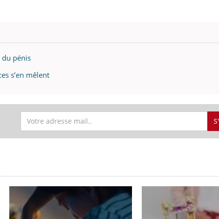
e du pénis
ces s’en mêlent
S
S