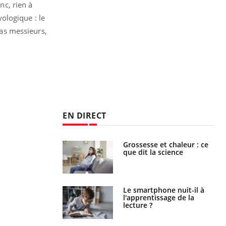
nc, rien à
ologique : le
pas messieurs,
EN DIRECT
e et chaleur : ce
Mordue par un
la science
barracuda, une petite fille
secourue grâce à un
réflexe essentiel
phone nuit-il à
Légionellose en Suisse :
tissage de la
quelle est l’origine de la
?
contamination ?