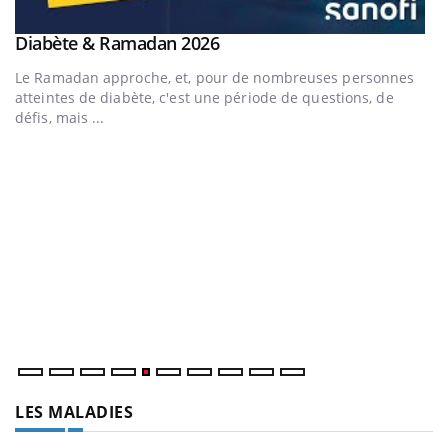
Youtube
Diabète & Ramadan 2026
Youtube
Le Ramadan approche, et, pour de nombreuses personnes
atteintes de diabète, c'est une période de questions, de
défis, mais ...
U
Yo
m
Un
ma
nu
LES MALADIES