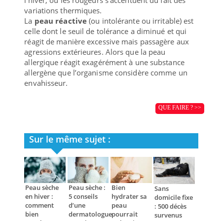
variations thermiques.
La
peau réactive
(ou intolérante ou irritable) est
celle dont le seuil de tolérance a diminué et qui
réagit de manière excessive mais passagère aux
agressions extérieures. Alors que la peau
allergique réagit exagérément à une substance
allergène que l’organisme considère comme un
envahisseur.
QUE FAIRE ? >>
Sur le même sujet :
Peau sèche
Peau sèche :
Bien
Sans
en hiver :
5 conseils
hydrater sa
domicile fixe
comment
d’une
peau
: 500 décès
bien
dermatologue
pourrait
survenus