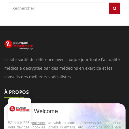
Le site santé de référence avec chaque jour toute l'actualité
médicale decryptée par des médecins en exercice et les
conseils des meilleurs spécialistes.
À PROPOS
Données personnelles et cookies
Welcome
Qui sommes-nous
With our 225
partners
, we wish to store and access information on
Conditions d'utilisation
your devices (cookies, pixels in emails, etc.), combine and share