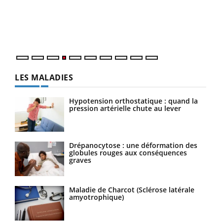
Le 
pers
ques
LES MALADIES
Hypotension orthostatique : quand la
pression artérielle chute au lever
Drépanocytose : une déformation des
globules rouges aux conséquences
graves
Maladie de Charcot (Sclérose latérale
amyotrophique)