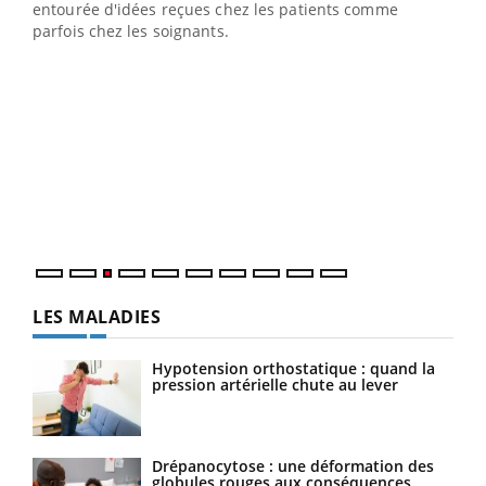
entourée d'idées reçues chez les patients comme
parfois chez les soignants.
Ecz
You
pour
L'ét
Vaca
Nos 
LES MALADIES
Hypotension orthostatique : quand la
pression artérielle chute au lever
Drépanocytose : une déformation des
globules rouges aux conséquences