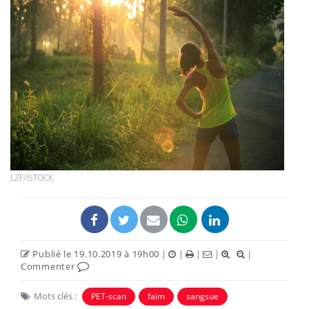
LZF/ISTOCK
Publié le 19.10.2019 à 19h00
|
|
|
|
|
Commenter
Mots clés :
PET-scan
faim
sangsue