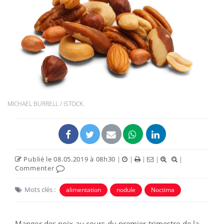
MICHAEL BURRELL / ISTOCK.
Publié le 08.05.2019 à 08h30
|
|
|
|
|
Commenter
Mots clés :
alimentation
nodule
Noctima
Manger des noix au cours du premier trimestre de la