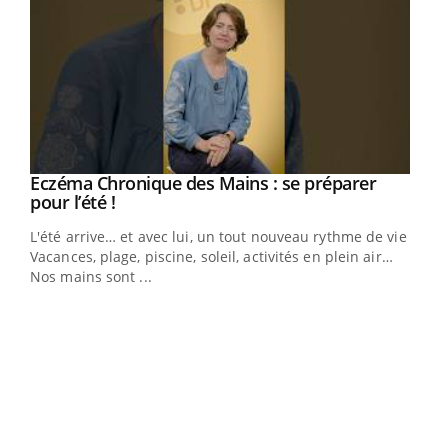
Eczéma Chronique des Mains : se préparer
Youtube
Youtube
pour l’été !
L'été arrive… et avec lui, un tout nouveau rythme de vie !
Vacances, plage, piscine, soleil, activités en plein air…
Nos mains sont ...
Youtube
Diabète & Ramadan 2026
Un 
Youtube
You
à l
Le Ramadan approche, et, pour de nombreuses
Un é
personnes atteintes de diabète, c'est une période de
mati
questions, de défis, mais ...
numé