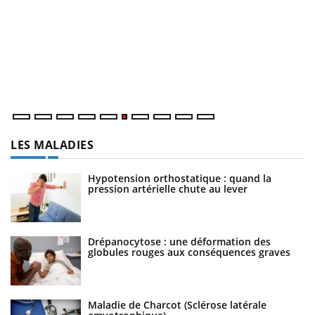
C
Yo
Co
cu
un
LES MALADIES
Hypotension orthostatique : quand la
pression artérielle chute au lever
Drépanocytose : une déformation des
globules rouges aux conséquences graves
Maladie de Charcot (Sclérose latérale