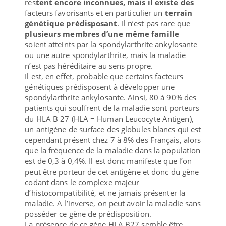
res
tent encore inconnues, mais il existe des
facteurs favorisants et en particulier un
terrain
génétique prédisposant
. Il n’est pas rare que
plusieurs membres d’une même famille
soient atteints par la spondylarthrite ankylosante
ou une autre spondylarthrite, mais la maladie
n’est pas héréditaire au sens propre.
Il est, en effet, probable que certains facteurs
génétiques prédisposent à développer une
spondylarthrite ankylosante. Ainsi, 80 à 90% des
patients qui souffrent de la maladie sont porteurs
du HLA B 27 (HLA = Human Leucocyte Antigen),
un antigène de surface des globules blancs qui est
cependant présent chez 7 à 8% des Français, alors
que la fréquence de la maladie dans la population
est de 0,3 à 0,4%. Il est donc manifeste que l’on
peut être porteur de cet antigène et donc du gène
codant dans le complexe majeur
d’histocompatibilité, et ne jamais présenter la
maladie. A l’inverse, on peut avoir la maladie sans
posséder ce gène de prédisposition.
La présence de ce gène HLA B27 semble être