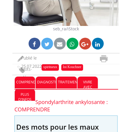
seb_ra/iStock
Publié le
25.07.2022
spiritueux
loi Kouchner
Mots-
clés :
COMPRENDRE
DIAGNOSTIC
TRAITEMENT
VIVRE
AVEC
PLUS
D’INFOS
Spondylarthrite ankylosante :
COMPRENDRE
Des mots pour les maux