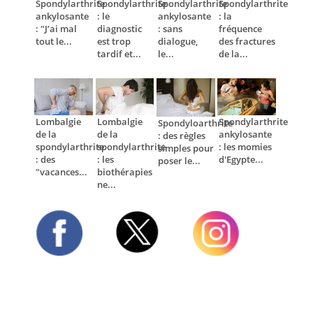
Spondylarthrite
Spondylarthrite
Spondylarthrite
Spondylarthrite
ankylosante
: le
ankylosante
: la
: "J’ai mal
diagnostic
: sans
fréquence
tout le...
est trop
dialogue,
des fractures
tardif et...
le...
de la...
Lombalgie
Lombalgie
Spondylarthrite
Spondyloarthrite
de la
de la
ankylosante
: des règles
spondylarthrite
spondylarthrite
: les momies
simples pour
: des
: les
d'Egypte...
poser le...
"vacances...
biothérapies
ne...
Twitter
Facebook
Instagram