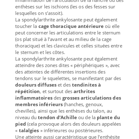
enthèses sur les ischions (les os des fesses sur
lesquelles on s’assoit).
La spondylarthrite ankylosante peut également
toucher la
cage thoracique antérieure
où elle
peut concerner les articulations entre le sternum
(os plat situé à l’avant et au milieu de la cage
thoracique) et les clavicules et celles situées entre
le sternum et les côtes.
La spondylarthrite ankylosante peut également
atteindre des zones dites « périphériques », avec
des atteintes de différentes insertions des
tendons sur le squelettes, se manifestant par des
douleurs diffuses
et des
tendinites à
répétition
, et surtout des
arthrites
inflammatoires
des
grosses articulations des
membres inférieurs
(hanches, genoux,
chevilles), ainsi que les enthèses du talon, au
niveau du
tendon d’Achille
ou de la
plante du
pied
(cela provoque alors des douleurs appelées
«
talalgies
» inférieures ou postérieures.
Une atteinte aussi caractéristique que l’enthésite