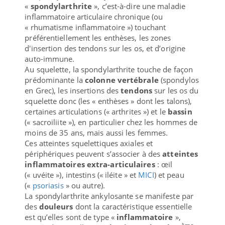
«
spondylarthrite
», c’est-à-dire une maladie
inflammatoire articulaire chronique (ou
« rhumatisme inflammatoire ») touchant
préférentiellement les enthèses, les zones
d'insertion des tendons sur les os, et d’origine
auto-immune.
Au squelette, la spondylarthrite touche de façon
prédominante la
colonne vertébrale
(spondylos
en Grec), les insertions des
tendons
sur les os du
squelette donc (les « enthèses » dont les talons),
certaines articulations (« arthrites ») et le
bassin
(« sacroiliite »), en particulier chez les hommes de
moins de 35 ans, mais aussi les femmes.
Ces atteintes squelettiques axiales et
périphériques peuvent s’associer à des
atteintes
inflammatoires extra-articulaires
: œil
(« uvéite »), intestins (« iléite » et
MICI
) et peau
(«
psoriasis
» ou autre).
La spondylarthrite ankylosante se manifeste par
des
douleurs
dont la caractéristique essentielle
est qu’elles sont de type «
inflammatoire
»,