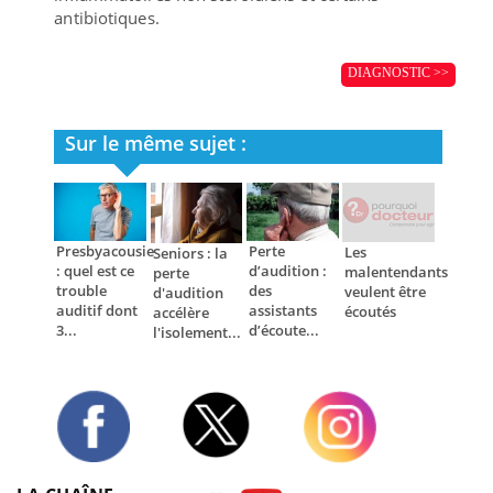
antibiotiques.
DIAGNOSTIC >>
Sur le même sujet :
Presbyacousie
Perte
Les
Seniors : la
: quel est ce
d’audition :
malentendants
perte
trouble
des
veulent être
d'audition
auditif dont
assistants
écoutés
accélère
3...
d’écoute...
l'isolement...
Twitter
Facebook
Instagram