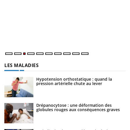
E
Yo
l’
L'
Va
ma
LES MALADIES
Hypotension orthostatique : quand la
pression artérielle chute au lever
Drépanocytose : une déformation des
globules rouges aux conséquences graves