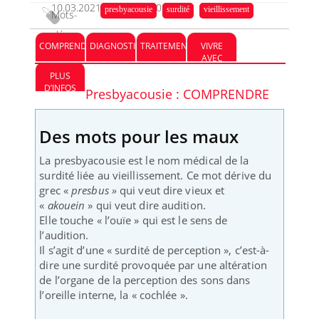
10.03.2021
23.02.2024
presbyacousie
surdité
vieillissement
Mots-
clés :
COMPRENDRE
DIAGNOSTIC
TRAITEMENT
VIVRE
AVEC
PLUS
D’INFOS
Presbyacousie : COMPRENDRE
Des mots pour les maux
La presbyacousie est le nom médical de la
surdité liée au vieillissement. Ce mot dérive du
grec «
presbus »
qui veut dire vieux et
«
akouein
» qui veut dire audition.
Elle touche « l’ouïe » qui est le sens de
l’audition.
Il s’agit d’une « surdité de perception », c’est-à-
dire une surdité provoquée par une altération
de l’organe de la perception des sons dans
l’oreille interne, la « cochlée ».