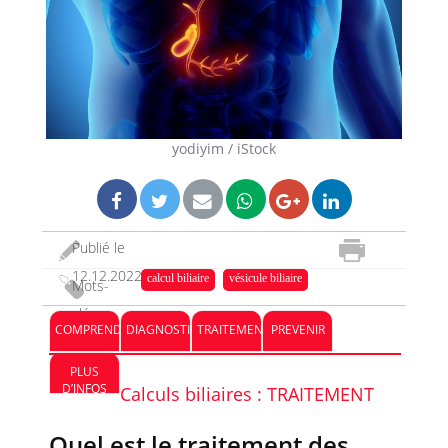
yodiyim / iStock
Publié le
12.12.2022
calcul biliaire
vésicule biliaire
Mots-
clés :
COMPRENDRE
DIAGNOSTIC
TRAITEMENT
PREVENIR
PLUS
D’INFOS
Calculs biliaires : TRAITEMENT
Quel est le traitement des