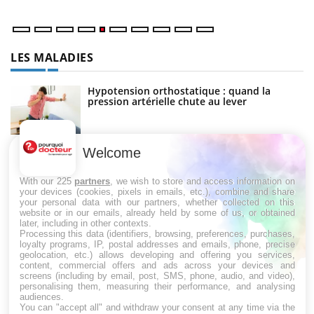
LES MALADIES
Hypotension orthostatique : quand la
pression artérielle chute au lever
Welcome
Drépanocytose : une déformation des
globules rouges aux conséquences graves
With our 225
partners
, we wish to store and access information on
your devices (cookies, pixels in emails, etc.), combine and share
your personal data with our partners, whether collected on this
website or in our emails, already held by some of us, or obtained
Maladie de Charcot (Sclérose latérale
later, including in other contexts.
amyotrophique)
Processing this data (identifiers, browsing, preferences, purchases,
loyalty programs, IP, postal addresses and emails, phone, precise
geolocation, etc.) allows developing and offering you services,
content, commercial offers and ads across your devices and
screens (including by email, post, SMS, phone, audio, and video),
personalising them, measuring their performance, and analysing
audiences.
You can "accept all" and withdraw your consent at any time via the