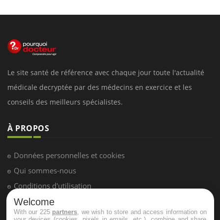
Le site santé de référence avec chaque jour toute l'actualité
médicale decryptée par des médecins en exercice et les
conseils des meilleurs spécialistes.
À PROPOS
Données personnelles et cookies
Qui sommes-nous
Conditions d'utilisation
Plan du site
Welcome
With our 225
partners
, we wish to store and access information on
Mentions Légales
your devices (cookies, pixels in emails, etc.), combine and share