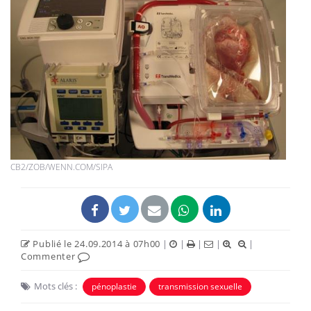
CB2/ZOB/WENN.COM/SIPA
Publié le 24.09.2014 à 07h00
|
|
|
|
|
Commenter
Mots clés :
pénoplastie
transmission sexuelle