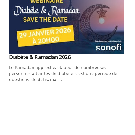
Youtube
Diabète & Ramadan 2026
Youtube
Le Ramadan approche, et, pour de nombreuses
vie !
personnes atteintes de diabète, c'est une période de
…
questions, de défis, mais ...
Un 
You
à l
Un é
mati