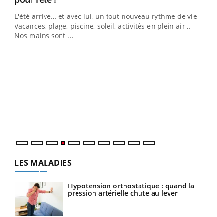
L'été arrive… et avec lui, un tout nouveau rythme de vie !
Vacances, plage, piscine, soleil, activités en plein air…
Nos mains sont ...
Youtube
Diabète & Ramadan 2026
Un 
Youtube
You
à l
Le Ramadan approche, et, pour de nombreuses
Un é
personnes atteintes de diabète, c'est une période de
mati
questions, de défis, mais ...
numé
LES MALADIES
Hypotension orthostatique : quand la
pression artérielle chute au lever