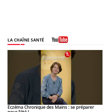
LA CHAÎNE SANTÉ
Youtube
Eczéma Chronique des Mains : se préparer
Youtube
Youtube
pour l’été !