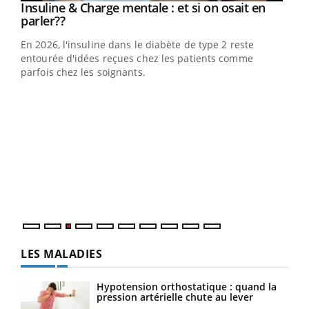
Youtube
Insuline & Charge mentale : et si on osait en
Youtube
Youtube
parler??
En 2026, l'insuline dans le diabète de type 2 reste
entourée d'idées reçues chez les patients comme
parfois chez les soignants.
Ecz
You
pour
L'ét
Vaca
Nos 
LES MALADIES
Hypotension orthostatique : quand la
pression artérielle chute au lever