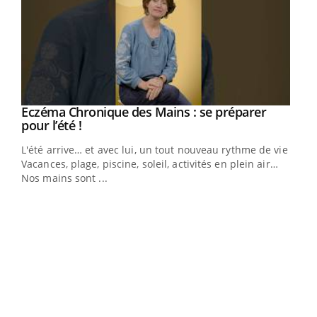
Eczéma Chronique des Mains : se préparer
Youtube
Youtube
pour l’été !
L'été arrive… et avec lui, un tout nouveau rythme de vie !
Vacances, plage, piscine, soleil, activités en plein air…
Nos mains sont ...
Dia
You
Le 
pers
ques