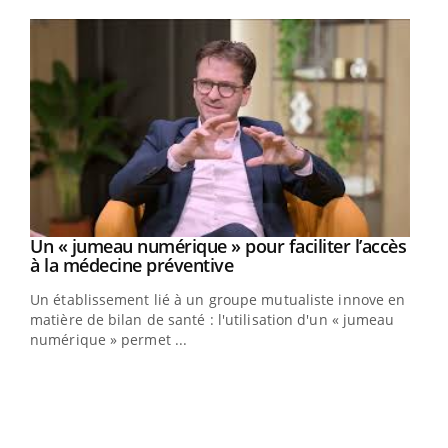
Youtube
Un « jumeau numérique » pour faciliter l’accès
Youtube
Youtube
à la médecine préventive
Un établissement lié à un groupe mutualiste innove en
e
matière de bilan de santé : l'utilisation d'un « jumeau
numérique » permet ...
COU
You