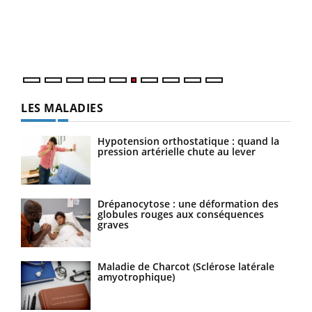
Coup
vous
épis
LES MALADIES
Hypotension orthostatique : quand la
pression artérielle chute au lever
Drépanocytose : une déformation des
globules rouges aux conséquences
graves
Maladie de Charcot (Sclérose latérale
amyotrophique)