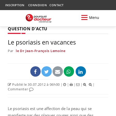
INSCRIPTION
CONNEXION
CONTACT
Menu
QUESTION D'ACTU
Le psoriasis en vacances
Par
le Dr Jean-François Lemoine
Publié le 30.07.2012 à 06h00
|
|
|
|
|
Commenter
Le psoriasis est une affection de la peau qui se
manifeste par des plaques rouges ainsi que des