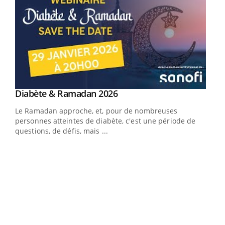
Youtube
Diabète & Ramadan 2026
Youtube
Le Ramadan approche, et, pour de nombreuses
personnes atteintes de diabète, c'est une période de
questions, de défis, mais ...
Un « jumeau numérique » pour faciliter l’accès
COU
Youtube
You
Youtube
à la médecine préventive
Coup
Un établissement lié à un groupe mutualiste innove en
vous
matière de bilan de santé : l'utilisation d'un « jumeau
épis