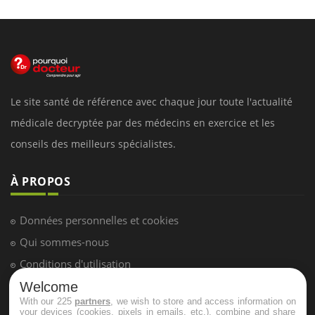
Le site santé de référence avec chaque jour toute l'actualité
médicale decryptée par des médecins en exercice et les
conseils des meilleurs spécialistes.
À PROPOS
Données personnelles et cookies
Qui sommes-nous
Conditions d'utilisation
Plan du site
Welcome
With our 225
partners
, we wish to store and access information on
Mentions Légales
your devices (cookies, pixels in emails, etc.), combine and share