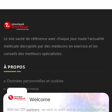
Le site santé de référence avec chaque jour toute l'actualité
médicale decryptée par des médecins en exercice et les
conseils des meilleurs spécialistes.
À PROPOS
Données personnelles et cookies
Qui sommes-nous
Conditions d'utilisation
Welcome
Plan du site
With our 225
partners
, we wish to store and access information on
Mentions Légales