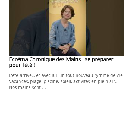
Eczéma Chronique des Mains : se préparer
Youtube
Youtube
pour l’été !
L'été arrive… et avec lui, un tout nouveau rythme de vie !
Vacances, plage, piscine, soleil, activités en plein air…
Nos mains sont ...
Dia
You
Le 
pers
ques