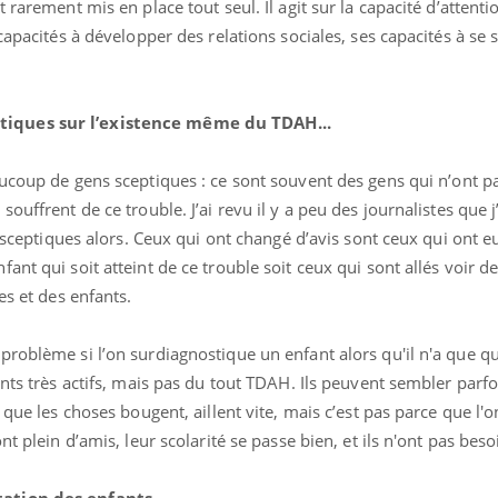
 rarement mis en place tout seul. Il agit sur la capacité d’attent
capacités à développer des relations sociales, ses capacités à se s
uline & Charge mentale : et si on
tube
iques sur l’existence même du TDAH...
Youtube
it en parler??
026, l'insuline dans le diabète de type 2
aucoup de gens sceptiques : ce sont souvent des gens qui n’ont pa
e entourée d'idées reçues chez les
ouffrent de ce trouble. J’ai revu il y a peu des journalistes que j
ients comme parfois chez les soignants.
t sceptiques alors. Ceux qui ont changé d’avis sont ceux qui ont eu
nt qui soit atteint de ce trouble soit ceux qui sont allés voir de
es et des enfants.
problème si l’on surdiagnostique un enfant alors qu'il n'a que q
ants très actifs, mais pas du tout TDAH. Ils peuvent sembler parf
 que les choses bougent, aillent vite, mais c’est pas parce que l'o
t plein d’amis, leur scolarité se passe bien, et ils n'ont pas beso
ation des enfants...