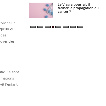
Le Viagra pourrait-il
Le smartphone nuit-il à
freiner la propagation du
l'apprentissage de la
cancer ?
lecture ?
vivions un
lqu’un qui
 des
ouver des
tic. Ce sont
ormations
it l’enfant