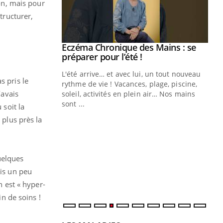
ion, mais pour
tructurer,
Eczéma Chronique des Mains : se
Youtube
Youtube
préparer pour l’été !
L'été arrive… et avec lui, un tout nouveau
s pris le
rythme de vie ! Vacances, plage, piscine,
’avais
soleil, activités en plein air… Nos mains
sont ...
 soit la
Youtube
Diabète & Ramadan 2026
Un
Youtube
You
 plus près la
fac
Le Ramadan approche, et, pour de
pr
nombreuses personnes atteintes de
Un 
diabète, c'est une période de questions, de
uelques
mut
défis, mais ...
san
ois un peu
num
n est « hyper-
in de soins !