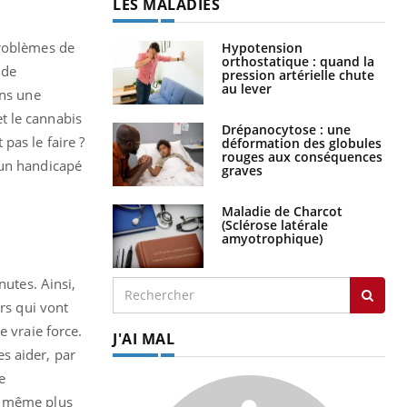
LES MALADIES
problèmes de
Hypotension
orthostatique : quand la
nde
pression artérielle chute
au lever
ans une
et le cannabis
Drépanocytose : une
 pas le faire ?
déformation des globules
rouges aux conséquences
 un handicapé
graves
Maladie de Charcot
(Sclérose latérale
amyotrophique)
nutes. Ainsi,
rs qui vont
e vraie force.
J'AI MAL
es aider, par
e
nt même plus