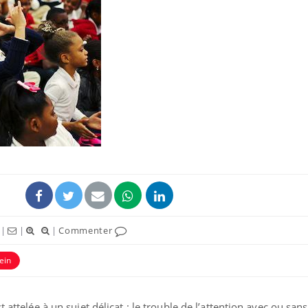
|
|
|
Commenter
ein
 attelée à un sujet délicat : le trouble de l’attention avec ou san