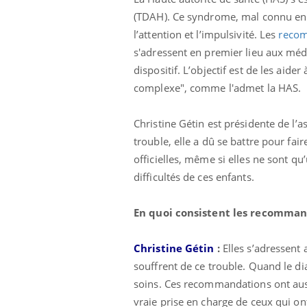
(TDAH). Ce syndrome, mal connu en F
l’attention et l’impulsivité. Les
reco
s'adressent en premier lieu aux méd
dispositif. L’objectif est de les aider
complexe", comme l'admet la HAS.
Christine Gétin est présidente de l’a
trouble, elle a dû se battre pour fai
officielles, même si elles ne sont 
difficultés de ces enfants.
 à risque : ce jus
Cancer colorectal : une
ttire l'attention
stratégie simple aurait
En quoi consistent les recomman
cheurs
changé la donne au Pays
basque
Christine Gétin
:
Elles s’adressent 
 oublier les
Chikungunya, dengue,
souffrent de ce trouble. Quand le dia
n vacances ?
West Nile : que se passe-
t-il dans le sud de la
soins. Ces recommandations ont aussi
France ?
vraie prise en charge de ceux qui 