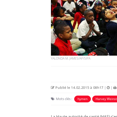
YALONDA M. JAMES/AP/SIPA
Publié le 14.02.2015 à 08h17
|
|
Mots clés :
hymen
Harvey Weinst
La Haute autorité de santé (HAS) s’est