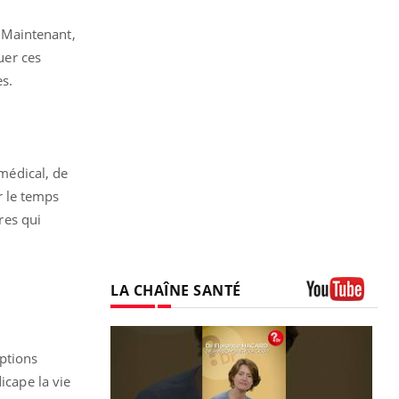
! Maintenant,
uer ces
ès.
médical, de
er le temps
res qui
LA CHAÎNE SANTÉ
Youtube
ptions
icape la vie