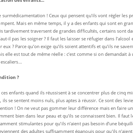
 surmédicamentation ! Ceux qui pensent qu’ils vont régler les 
ompent. Mais en même temps, il y a des enfants qui sont en gra
s tardivement traversent de grandes difficultés, certains sont d
-il pas les soigner ? Il faut les laisser se réfugier dans l’alcool 
r eux ? Parce qu’on exige qu’ils soient attentifs et qu’ils ne savent
is elle est tout de même réelle : c’est comme si on demandait à
scaliers...
ndition ?
 ces enfants quand ils réussisent à se concentrer plus de cinq mi
ils se sentent moins nuls, plus aptes à réussir. Ce sont des levie
ttention ! On ne veut pas gommer leur différence mais en faire un
samment bien dans leur peau et qu'ils se connaissent bien. Il faut l
isamment stimulantes pour qu’ils n’aient pas besoin d’une béquill
deviennent des adultes suffisamment épanouis pour qu'ils n'aie