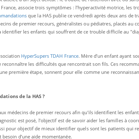
rance, associe trois symptômes : l’hyperactivité motrice, les tr
mmandations
que la HAS publie ce vendredi après deux ans de tr
ecins de premier recours, généralistes ou pédiatres, placés au c
 à identifier les enfants qui souffrent de ce trouble difficile au "di
ssociation
HyperSupers TDAH France
. Mère d’un enfant ayant sou
re reconnaître les difficultés que rencontrait son fils. Ces recom
qu’une première étape, sonnent pour elle comme une reconnaissa
Cytomégalovirus : ce qui
change dans la prise en
dations de la HAS ?
charge des femmes
enceintes
aux médecins de premier recours afin qu’ils identifient les enfant
La sieste empêche-t-elle
gnostic est posé, l’objectif est de savoir aider les familles à coo
de dormir la nuit ?
 pour objectif de mieux identifier quels sont les patients qui r
ont besoin d’une aide momentanée.