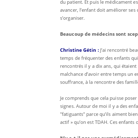
du patient. Et puis le médicament est
avancer, l’enfant doit améliorer ses 
s’organiser.
 Mains :
Carence en fer : comprendre pour
Ins
Youtube
You
Beaucoup de médecins sont scept
Youtube
Youtube
prévenir
osa
aciles à aborder...
Fatigue, irritabilité, brouillard mental ou
En 2
Christine Gétin :
J’ai rencontré be
poser des
même alopécie… Les symptômes de la
rest
temps de fréquenter des enfants qui s
'un proche c'est
carence en fer sont multiples ce qui la rend
pat
...
rencontrés il y a dix ans, qui étaien
malchance d’avoir entre temps un enfa
souffrance, à la rencontre des famill
Je comprends que cela puisse poser 
signes. Autour de moi il y a des enf
"fatiguants" parce qu’ils aiment bien
actif » qu’on est TDAH. Ces enfants on
N'y a-t-il pas une surmédicament