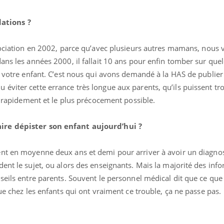
VIH : la fin du comprimé
tous les jours se profile-t-
ations ?
elle enfin ?
ssociation en 2002, parce qu’avec plusieurs autres mamans, nous 
ans les années 2000, il fallait 10 ans pour enfin tomber sur que
e votre enfant. C’est nous qui avons demandé à la HAS de publier
éviter cette errance très longue aux parents, qu’ils puissent tr
us rapidement et le plus précocement possible.
ire dépister son enfant aujourd’hui ?
nt en moyenne deux ans et demi pour arriver à avoir un diagnos
ent le sujet, ou alors des enseignants. Mais la majorité des inf
seils entre parents. Souvent le personnel médical dit que ce que v
ue chez les enfants qui ont vraiment ce trouble, ça ne passe pas.