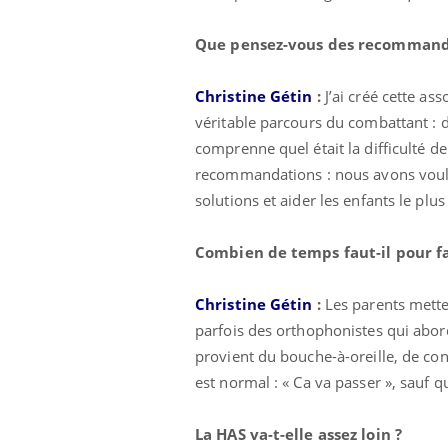
 connectés :
Les médicaments GLP-1
le travail
protègent-ils aussi les os
Que pensez-vous des recommand
de plus en plus
?
soirées
Christine Gétin
:
J’ai créé cette a
véritable parcours du combattant : d
comprenne quel était la difficulté d
recommandations : nous avons voulu 
solutions et aider les enfants le pl
Combien de temps faut-il pour fa
Christine Gétin
:
Les parents mette
parfois des orthophonistes qui abord
provient du bouche-à-oreille, de con
est normal : « Ca va passer », sauf q
La HAS va-t-elle assez loin ?