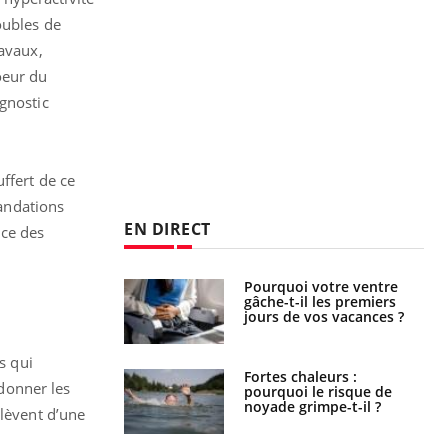
oubles de
avaux,
oeur du
agnostic
ffert de ce
mandations
EN DIRECT
nce des
Pourquoi votre ventre
Pourquoi manger moins
gâche-t-il les premiers
de protéines pourrait
jours de vos vacances ?
finalement être bénéfique
s qui
Fortes chaleurs :
Grossesse et chaleur : ce
rdonner les
pourquoi le risque de
que dit la science
noyade grimpe-t-il ?
elèvent d’une