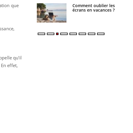
ation que
us : un cas
Comment oublier les
chez un touriste
écrans en vacances ?
ce
issance,
pelle qu’il
En effet,