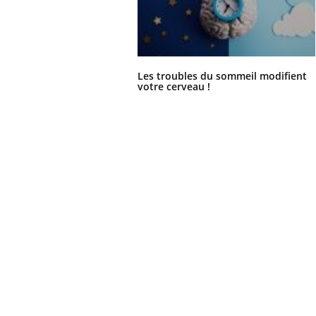
Ecz
You
Les troubles du sommeil modifient
exp
votre cerveau !
Il y
d'au
ques
mont