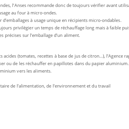
ondes, l’Anses recommande donc de toujours vérifier avant utilis
Bébés, jeunes enfants :
Hantavir
quelle trousse à
détecté 
usage au four à micro-ondes.
pharmacie pour les
en Fran
vacances ?
ler d’emballages à usage unique en récipients micro-ondables.
oujours privilégier un temps de réchauffage long mais à faible pu
 précises sur l’emballage d’un aliment.
s acides (tomates, recettes à base de jus de citron…), l’Agence rap
ker ou de les réchauffer en papillotes dans du papier aluminium. 
uminium vers les aliments.
taire de l’alimentation, de l’environnement et du travail