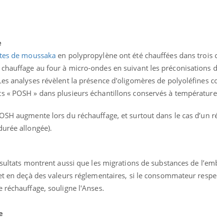
e
tes de moussaka
en polypropylène ont été chauffées dans trois 
chauffage au four à micro-ondes en suivant les préconisations d
Les analyses révèlent la présence d'oligomères de polyoléfines c
ts « POSH » dans plusieurs échantillons conservés à températur
POSH augmente lors du réchauffage, et surtout dans le cas d’un 
durée allongée).
Les troubles du sommeil
Syndrom
modifient votre cerveau !
quels so
exercice
ésultats montrent aussi que les migrations de substances de l’em
et en deçà des valeurs réglementaires, si le consommateur respe
Mon enfant est-il trop
Comment
 réchauffage, souligne l'Anses.
sensible ou simplement
pendant
très empathique ?
e