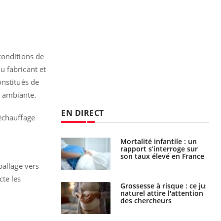
conditions de
u fabricant et
onstitués de
e ambiante.
EN DIRECT
réchauffage
e métabolique :
Mortalité infantile : un
nt les meilleurs
rapport s’interroge sur
s physiques ?
son taux élevé en France
ballage vers
cte les
 éviter une otite
Grossesse à risque : ce jus
 les vacances ?
naturel attire l'attention
des chercheurs