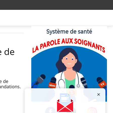
e de
e de
andations.
Publicité