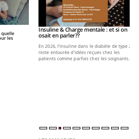
illard mental ou
ptômes de la
ples ce qui la rend
Insuline & Charge mentale : et si on
Youtube
Syndrome métabolique : quels sont
 quelle
Youtube
osait en parler??
les meilleurs exercices physiques ?
ur les
En 2026, l'insuline dans le diabète de type 2
reste entourée d'idées reçues chez les
patients comme parfois chez les soignants.
Ec
You
pré
L'é
ryt
sol
sont