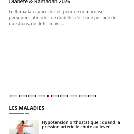
Youtube
Diabète & Ramadan 2026
Youtube
Le Ramadan approche, et, pour de nombreuses
vie !
personnes atteintes de diabète, c'est une période de
…
questions, de défis, mais ...
Un 
You
à l
Un é
mati
numé
LES MALADIES
Hypotension orthostatique : quand la
pression artérielle chute au lever