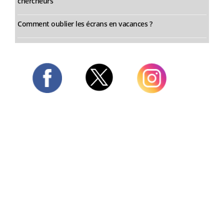
chercheurs
Comment oublier les écrans en vacances ?
Twitter
Facebook
Instagram