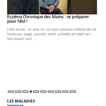
Eczéma Chronique des Mains : se préparer
Youtube
Youtube
pour l’été !
L'été arrive… et avec lui, un tout nouveau rythme de vie !
Vacances, plage, piscine, soleil, activités en plein air…
Nos mains sont ...
Dia
You
Le 
pers
ques
LES MALADIES