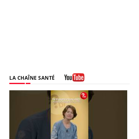
LA CHAÎNE SANTÉ
Youtube