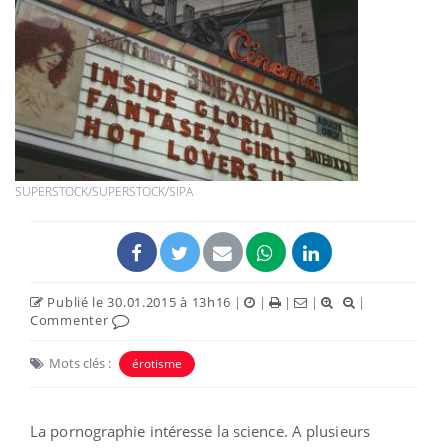
SUPERSTOCK/SUPERSTOCK/SIPA
Publié le 30.01.2015 à 13h16
|
|
|
|
|
Commenter
Mots clés :
érotisme
La pornographie intéresse la science. A plusieurs