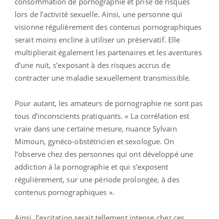
consommation de pornographie et prise de risques
lors de l’activité sexuelle. Ainsi, une personne qui
visionne régulièrement des contenus pornographiques
serait moins encline à utiliser un préservatif. Elle
multiplierait également les partenaires et les aventures
d’une nuit, s’exposant à des risques accrus de
contracter une maladie sexuellement transmissible.
Pour autant, les amateurs de pornographie ne sont pas
tous d’inconscients pratiquants. « La corrélation est
vraie dans une certaine mesure, nuance Sylvain
Mimoun, gynéco-obstétricien et sexologue. On
l’observe chez des personnes qui ont développé une
addiction à la pornographie et qui s’exposent
régulièrement, sur une période prolongée, à des
contenus pornographiques ».
Ainsi, l’excitation serait tellement intense chez ces