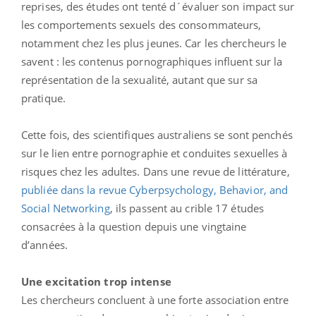
reprises, des études ont tenté d´évaluer son impact sur
les comportements sexuels des consommateurs,
notamment chez les plus jeunes. Car les chercheurs le
savent : les contenus pornographiques influent sur la
représentation de la sexualité, autant que sur sa
pratique.
Cette fois, des scientifiques australiens se sont penchés
sur le lien entre pornographie et conduites sexuelles à
risques chez les adultes. Dans une revue de littérature,
publiée dans la revue Cyberpsychology, Behavior, and
Social Networking
, ils passent au crible 17 études
consacrées à la question depuis une vingtaine
d’années.
Une excitation trop intense
Les chercheurs concluent à une forte association entre