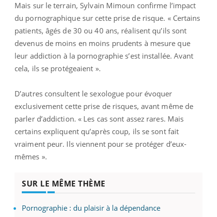
Mais sur le terrain, Sylvain Mimoun confirme l’impact
du pornographique sur cette prise de risque. « Certains
patients, âgés de 30 ou 40 ans, réalisent qu’ils sont
devenus de moins en moins prudents à mesure que
leur addiction à la pornographie s’est installée. Avant
cela, ils se protégeaient ».
D’autres consultent le sexologue pour évoquer
exclusivement cette prise de risques, avant même de
parler d’addiction. « Les cas sont assez rares. Mais
certains expliquent qu’après coup, ils se sont fait
vraiment peur. Ils viennent pour se protéger d’eux-
mêmes ».
SUR LE MÊME THÈME
Pornographie : du plaisir à la dépendance