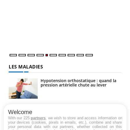
Un « jumeau numérique » pour faciliter l’accès
COU
Youtube
You
Youtube
à la médecine préventive
Coup
Un établissement lié à un groupe mutualiste innove en
vous
matière de bilan de santé : l'utilisation d'un « jumeau
épis
numérique » permet ...
LES MALADIES
Hypotension orthostatique : quand la
pression artérielle chute au lever
Drépanocytose : une déformation des
globules rouges aux conséquences
Welcome
graves
With our 225
partners
, we wish to store and access information on
your devices (cookies, pixels in emails, etc.), combine and share
your personal data with our partners, whether collected on this