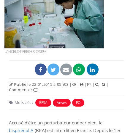
LANCELOT FREDERIC/SIPA
Publié le 22.01.2015 à 05h03
|
|
|
|
|
Commenter
Mots clés :
EFSA
Anses
FO
Accusé d'être un perturbateur endocrinien, le
bisphénol A
(BPA) est interdit en France. Depuis le 1er