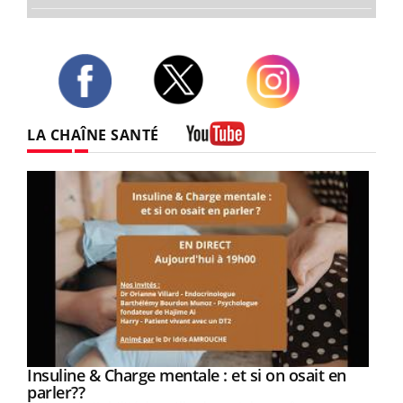
Twitter
Facebook
Instagram
LA CHAÎNE SANTÉ
Youtube
Youtube
Insuline & Charge mentale : et si on osait en
Youtube
Youtube
parler??