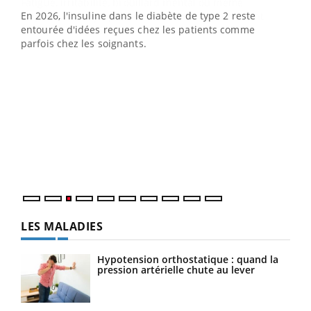
En 2026, l'insuline dans le diabète de type 2 reste
entourée d'idées reçues chez les patients comme
parfois chez les soignants.
Ecz
You
pour
L'ét
Vaca
Nos 
LES MALADIES
Hypotension orthostatique : quand la
pression artérielle chute au lever