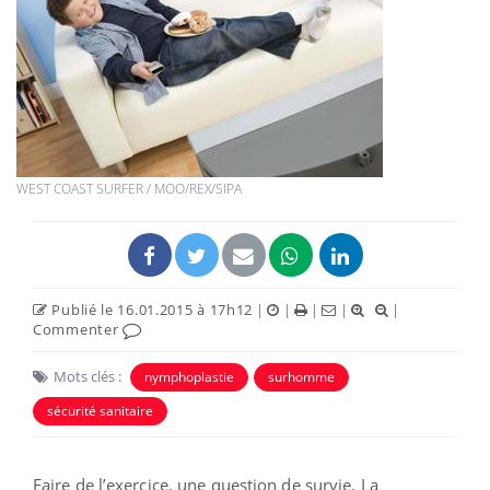
WEST COAST SURFER / MOO/REX/SIPA
Publié le 16.01.2015 à 17h12
|
|
|
|
|
Commenter
Mots clés :
nymphoplastie
surhomme
sécurité sanitaire
Faire de l’exercice, une question de survie. La