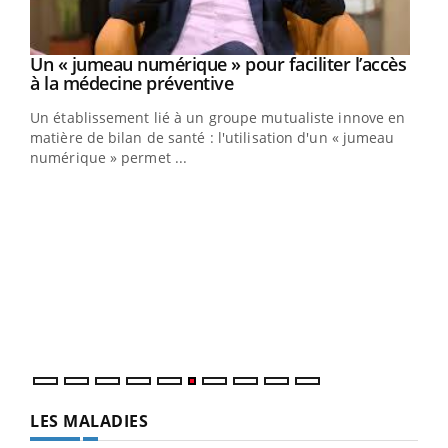
Un « jumeau numérique » pour faciliter l’accès
Youtube
Youtube
à la médecine préventive
Un établissement lié à un groupe mutualiste innove en
e
matière de bilan de santé : l'utilisation d'un « jumeau
numérique » permet ...
COU
You
Coup
vous
épis
LES MALADIES