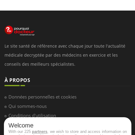
Le site santé de référence avec chaque jour toute l'actualité
médicale decryptée par des médecins en exercice et les
conseils des meilleurs spécialistes.
À PROPOS
Données personnelles et cookies
Qui sommes-nous
Conditions d'utilisation
Plan du site
Welcome
With our 225
partners
, we wish to store and access information on
Mentions Légales