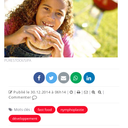
PURESTOCK/SIPA
Publié le 30.12.2014 à 06h14
|
|
|
|
|
Commenter
Mots clés :
fast food
nymphoplastie
développement