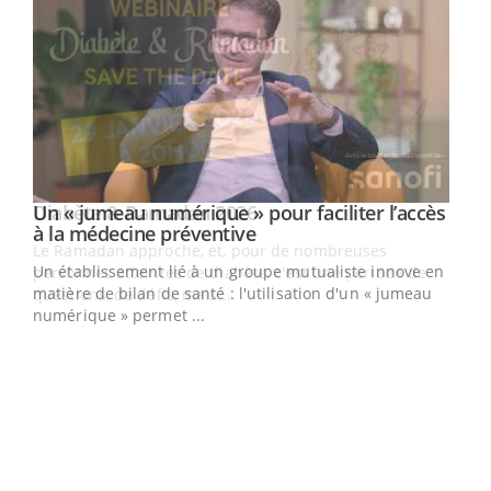
Un « jumeau numérique » pour faciliter l’accès
Youtube
Youtube
à la médecine préventive
Un établissement lié à un groupe mutualiste innove en
e
matière de bilan de santé : l'utilisation d'un « jumeau
numérique » permet ...
COU
You
Coup
vous
épis