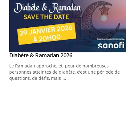
Youtube
Diabète & Ramadan 2026
Un « jumeau numérique » pour faciliter l’accès
Youtube
Youtube
Youtube
à la médecine préventive
Le Ramadan approche, et, pour de nombreuses
Un établissement lié à un groupe mutualiste innove en
personnes atteintes de diabète, c'est une période de
matière de bilan de santé : l'utilisation d'un « jumeau
questions, de défis, mais ...
numérique » permet ...
COU
You
Coup
vous
épis