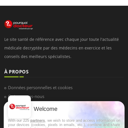
Le site santé de référence avec chaque jour toute l'actualité
médicale decryptée par des médecins en exercice et les
conseils des meilleurs spécialistes.
À PROPOS
Données personnelles et cookies
Qui sommes-nous
Conditions d'utilisation
Welcome
Plan du site
With our 225
partners
, we wish to store and access information on
Mentions Légales
your devices (cookies, pixels in emails, etc.), combine and share