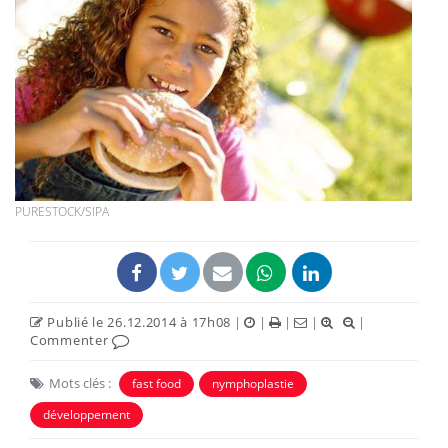
PURESTOCK/SIPA
Publié le 26.12.2014 à 17h08
|
|
|
|
|
Commenter
Mots clés :
fast food
nymphoplastie
développement