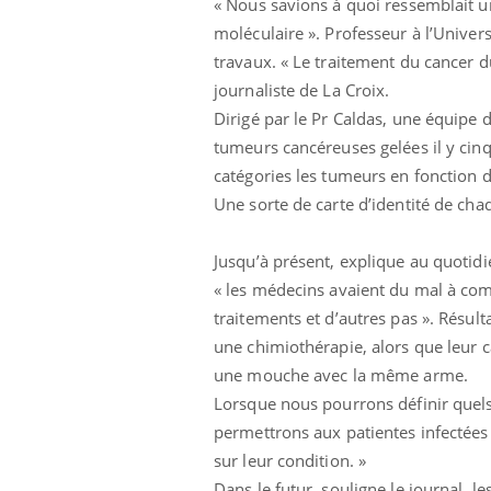
« Nous savions à quoi ressemblait u
moléculaire ». Professeur à l’Univer
travaux. « Le traitement du cancer d
journaliste de La Croix.
Hantavirus : un cas
Dirigé par le Pr Caldas, une équipe 
détecté chez un touriste
tumeurs cancéreuses gelées il y cinq
en France
catégories les tumeurs en fonction d
Une sorte de carte d’identité de ch
Mortalité infantile : un
rapport s’interroge sur
son taux élevé en France
Jusqu’à présent, explique au quotidi
« les médecins avaient du mal à com
Grossesse à risque : ce jus
traitements et d’autres pas ». Résul
naturel attire l'attention
des chercheurs
une chimiothérapie, alors que leur 
une mouche avec la même arme.
Lorsque nous pourrons définir quels 
permettrons aux patientes infectées d
sur leur condition. »
Dans le futur, souligne le journal, 