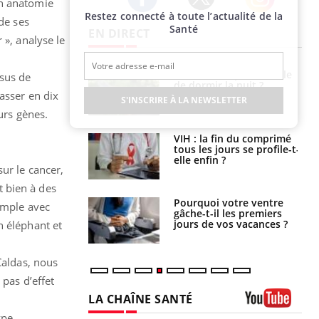
on anatomie
Restez connecté à toute l’actualité de la
Twitter
Facebook
Instagram
de ses
Santé
EN DIRECT
 », analyse le
unya, dengue,
La sieste empêche-t-elle
ssus de
e : que se passe-
de dormir la nuit ?
asser en dix
s le sud de la
S'INSCRIRE À LA NEWSLETTER
urs gènes.
icaments GLP-1
VIH : la fin du comprimé
t-ils aussi les os
tous les jours se profile-t-
elle enfin ?
ur le cancer,
 bien à des
alovirus : ce qui
Pourquoi votre ventre
xemple avec
ans la prise en
gâche-t-il les premiers
des femmes
jours de vos vacances ?
n éléphant et
es
Caldas, nous
 pas d’effet
LA CHAÎNE SANTÉ
ype
Youtube