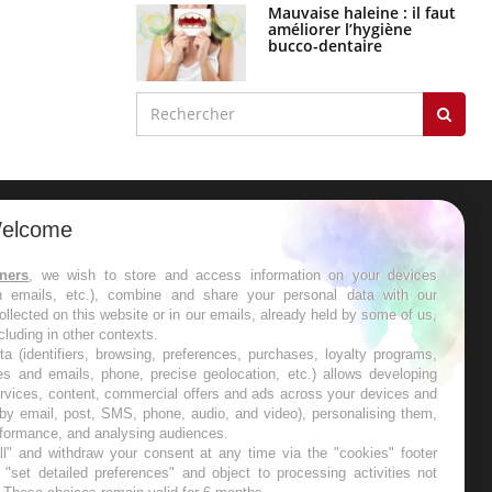
Mauvaise haleine : il faut
améliorer l’hygiène
bucco-dentaire
elcome
ER
tners
, we wish to store and access information on your devices
in emails, etc.), combine and share your personal data with our
s les semaines les meilleures
ollected on this website or in our emails, already held by some of us,
ncluding in other contexts.
ta (identifiers, browsing, preferences, purchases, loyalty programs,
es and emails, phone, precise geolocation, etc.) allows developing
ervices, content, commercial offers and ads across your devices and
 by email, post, SMS, phone, audio, and video), personalising them,
RE
rformance, and analysing audiences.
l" and withdraw your consent at any time via the "cookies" footer
"set detailed preferences" and object to processing activities not