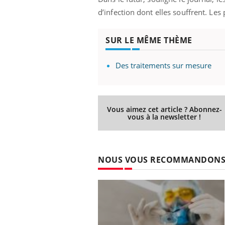
d’infection dont elles souffrent. Les
SUR LE MÊME THÈME
Des traitements sur mesure
Eczéma Chronique des Mains :
Car
Youtube
You
Youtube
expliquer ma maladie
pré
Vous aimez cet article ? Abonnez-
vous à la newsletter !
Il y a des sujets qui sont faciles à aborder...
Fati
d'autres non ! D'un côté, poser des
mêm
questions sur la maladie d'un proche c'est
care
montrer ...
...
NOUS VOUS RECOMMANDON