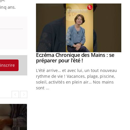
cinq ans.
ale : et si on
Eczéma Chronique des Mains : se
Youtube
ube
Youtube
préparer pour l’été !
'inscrire
e diabète de type 2
L'été arrive… et avec lui, un tout nouveau
çues chez les
rythme de vie ! Vacances, plage, piscine,
ez les soignants.
soleil, activités en plein air… Nos mains
sont ...
Di
You
Le 
nom
dia
défi