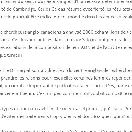
n cancer du sein, nous avons aujourd’hui réussi à déterminer s
sité de Cambridge, Carlos Caldas résume avec fierté les résultats 
u sein pourrait être radicalement modifié dans les années à venir
Comment oublier les
Chikung
de chercheurs anglo-canadiens a analysé 2000 échantillons de ti
écrans en vacances ?
West Nil
 ans. Ces travaux publiés dans la revue Science ont permis de cl
t-il dan
France ?
es variations de la composition de leur ADN et de l’activité de le
aque tumeur.
Toujours connectés :
Les méd
comment le travail
protègen
empiète de plus en plus
?
en le Dr Harpal Kumar, directeur du centre anglais de recherche s
sur nos soirées
prendre les raisons pour lesquelles certaines femmes répondent
Cancer colorectal : une
Cytomég
tat, un nombre important de patientes étaient surtraitées, par e
stratégie simple aurait
change d
changé la donne au Pays
charge 
cancer était bénin. C’est un peu comme si on voulait combattre u
basque
enceint
types de cancer réagissent le mieux à tel produit, précise le Pr 
’éviter des traitements trop violents et donc toxiques, qui n’ont
les femmes devront passer un test génétique pour déterminer le t