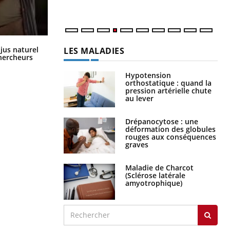
Comment oublier les écrans en
 jus naturel
LES MALADIES
vacances ?
chercheurs
Hypotension
orthostatique : quand la
pression artérielle chute
au lever
Drépanocytose : une
déformation des globules
rouges aux conséquences
graves
Maladie de Charcot
(Sclérose latérale
amyotrophique)