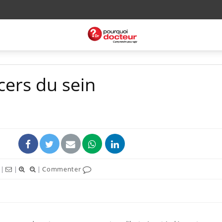
ncers du sein
|
|
|
Commenter