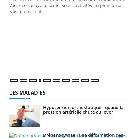
Vacances, plage, piscine, soleil, activités en plein air…
Nos mains sont ...
Dia
You
Le 
pers
ques
LES MALADIES
Hypotension orthostatique : quand la
pression artérielle chute au lever
Drépanocytose : une déformation des