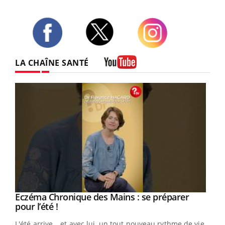
Twitter
Facebook
Instagram
LA CHAÎNE SANTÉ
Youtube
Eczéma Chronique des Mains : se préparer
Youtube
Youtube
pour l’été !
L'été arrive… et avec lui, un tout nouveau rythme de vie !